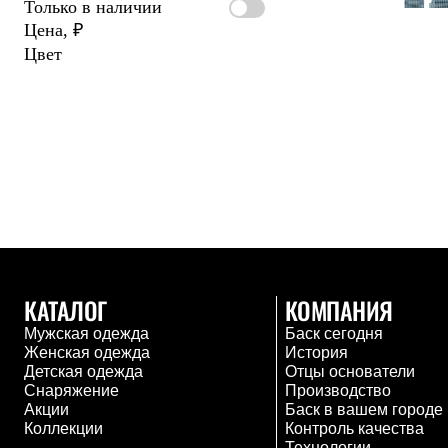
Только в наличии
Жилеты
Цена, ₽
Термобелье
Теплое термобелье
Цвет
Среднее термобелье
Легкое термобелье
Лёгкая одежда
Футболки
Рубашки
Толстовки
Брюки
Шорты
Женская одежда
Утепленная пухом
Куртки
Брюки
Жилеты
КАТАЛОГ
КОМПАНИЯ
Утепленная синтетикой
Мужская одежда
Баск сегодня
Куртки
Женская одежда
История
Брюки
Детская одежда
Отцы основатели
Штормовая одежда
Снаряжение
Производство
Куртки
Акции
Баск в вашем городе
Софтшелл одежда
Коллекции
Контроль качества
Куртки
Технологии