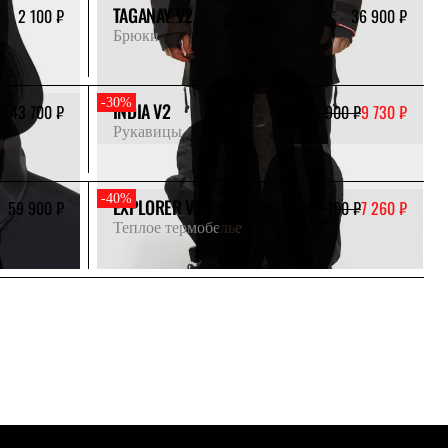
TAGANAY V2
2 100 ₽
36 900 ₽
Брюки
-30%
INDIA V2
43 700 ₽
13 900 ₽
9 730 ₽
Рукавицы
-40%
EXPLORER V2
59 900 ₽
12 100 ₽
7 260 ₽
Теплое термобелье