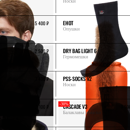
Носки
ЕНОТ
5 400 ₽
Опушки
DRY BAG LIGHT 6
2 500 ₽
Гермомешки
PSS-SOCKS V2
7 400 ₽
Носки
-30%
CASCADE V3
2 100 ₽
3 50
Балаклавы и маски