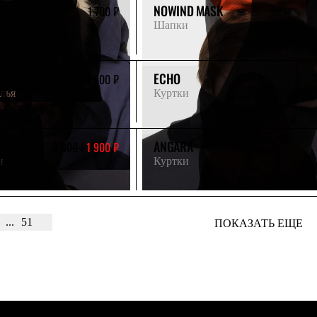
NOWIND MASK
1 700 ₽
Шапки
ECHO
8 900 ₽
лья
Куртки
ANGARA
3 800 ₽
1 900 ₽
и
Куртки
...
51
ПОКАЗАТЬ ЕЩЕ