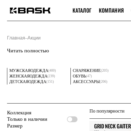
КАТАЛОГ
КОМПАНИЯ
Каталог
Интернет-магазин
Мужская одежда
Главная
–
Акции
Утепленная пухом
Куртки
Читать полностью
Брюки
Жилеты
Комбинезоны
Утепленная синтетикой
(400)
(205)
МУЖСКАЯ
ОДЕЖДА
СНАРЯЖЕНИЕ
Куртки
(239)
(47)
ЖЕНСКАЯ
ОДЕЖДА
ОБУВЬ
Брюки
(151)
(206)
ДЕТСКАЯ
ОДЕЖДА
АКСЕССУАРЫ
Штормовая одежда
Куртки
Брюки
Софтшелл одежда
Куртки
По популярности
Коллекция
Брюки
Флисовая одежда
Только в наличии
Куртки
GRID NECK GAITER
Размер
Брюки