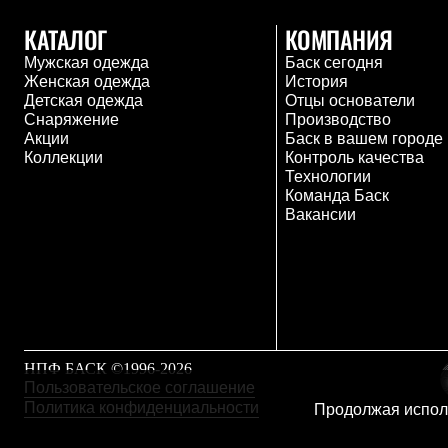
Толстовки
Брюки
КАТАЛОГ
КОМПАНИЯ
Софтшелл одежда
Мужская одежда
Баск сегодня
Куртки
Женская одежда
История
Флисовая одежда
Детская одежда
Отцы основатели
Куртки
Снаряжение
Производство
Брюки
Акции
Баск в вашем городе
Жилеты
Коллекции
Контроль качества
Комбинезоны
Технологии
Термобелье
Команда Баск
Комплект термобелья
Вакансии
Снаряжение
Палатки и тенты
Палатки
Тенты
Аксессуары для палаток
Рюкзаки
Экспедиционные
Легкоходные
НПФ БАСК ©1996-2026
Альпинистские
Пользовательское соглашение
Городские
Политика конфиденциальности
Аксессуары для рюкзаков
Продолжая исполь
Спальные мешки
Пуховые