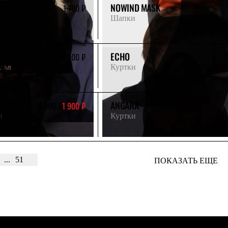
NOWIND MASK
1 700 ₽
Шапки
ECHO
8 900 ₽
лья
Куртки
ANGARA
3 800 ₽
1 900 ₽
и
Куртки
...
51
ПОКАЗАТЬ ЕЩЕ