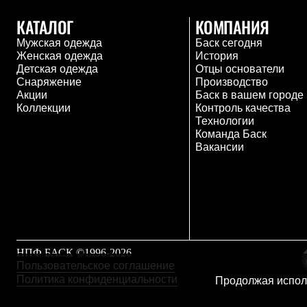
Толстовки
Брюки
КАТАЛОГ
КОМПАНИЯ
Софтшелл одежда
Мужская одежда
Баск сегодня
Куртки
Женская одежда
История
Флисовая одежда
Детская одежда
Отцы основатели
Куртки
Снаряжение
Производство
Брюки
Акции
Баск в вашем городе
Жилеты
Коллекции
Контроль качества
Комбинезоны
Технологии
Термобелье
Команда Баск
Комплект термобелья
Вакансии
Снаряжение
Палатки и тенты
Палатки
Тенты
Аксессуары для палаток
Рюкзаки
Экспедиционные
Легкоходные
НПФ БАСК ©1996-2026
Альпинистские
Пользовательское соглашение
Городские
Политика конфиденциальности
Аксессуары для рюкзаков
Продолжая исполь
Спальные мешки
Пуховые