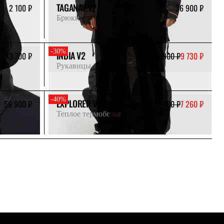
TAGANAY V2
2 100 ₽
36 900 ₽
Брюки
-30%
INDIA V2
43 700 ₽
13 900 ₽
9 730 ₽
Рукавицы
-40%
EXPLORER V2
59 900 ₽
12 100 ₽
7 260 ₽
Теплое термобелье