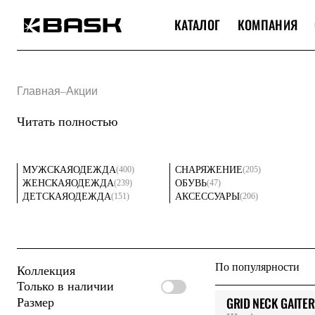
КАТАЛОГ
КОМПАНИЯ
Каталог
Интернет-магазин
Мужская одежда
Главная
–
Акции
Утепленная пухом
Куртки
Читать полностью
Брюки
Жилеты
Комбинезоны
Утепленная синтетикой
(400)
(205)
МУЖСКАЯ
ОДЕЖДА
СНАРЯЖЕНИЕ
Куртки
(239)
(47)
ЖЕНСКАЯ
ОДЕЖДА
ОБУВЬ
Брюки
(151)
(206)
ДЕТСКАЯ
ОДЕЖДА
АКСЕССУАРЫ
Штормовая одежда
Куртки
Брюки
Софтшелл одежда
Куртки
По популярности
Коллекция
Брюки
Флисовая одежда
Только в наличии
Куртки
GRID NECK GAITER
Размер
Брюки