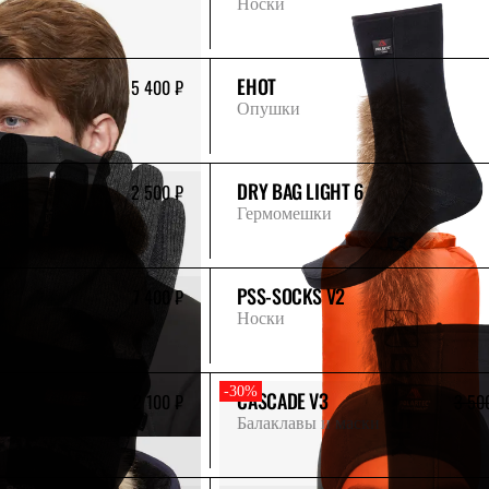
Носки
ЕНОТ
5 400 ₽
Опушки
DRY BAG LIGHT 6
2 500 ₽
Гермомешки
PSS-SOCKS V2
7 400 ₽
Носки
-30%
CASCADE V3
2 100 ₽
3 50
Балаклавы и маски