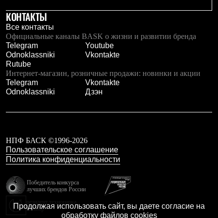
Тапочки
Чуни
КОНТАКТЫ
Уход за обувью
Все контакты
Аксессуары
Официальные каналы BASK о жизни и развитии бренда
Головные уборы
Telegram
Youtube
Шапки
Odnoklassniki
Vkontakte
Балаклавы и маски
Rutube
Кепки и бейсболки
Интернет-магазин, розничные продажи: новинки и акции
Повязки
Telegram
Vkontakte
Шарфы
Odnoklassniki
Дзэн
Панамы
Перчатки и рукавицы
Перчатки
Рукавицы
Носки
Полезные аксессуары
НПФ БАСК ©1996-2026
Брелки
Пользовательское соглашение
Ремни
Политика конфиденциальности
Шевроны
Опушки
Победитель конкурса
Термоковрики
лучших брендов России
Уход за одеждой
резидент технопарка
В Арктику
Продолжая использовать сайт, вы даете согласие на
Калибр
Коллекции
обработку файлов cookies