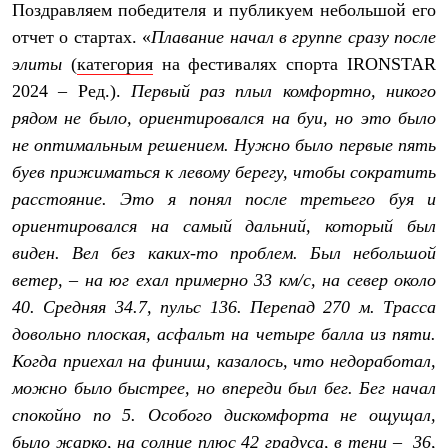
Поздравляем победителя и публикуем небольшой его
Рубашки
Футболки
отчет о стартах. «
Плавание начал в группе сразу после
Толстовки
элиты
(
категория
на фестивалях спорта IRONSTAR
Брюки
2024 – Ред.).
Первый раз плыл комфортно, никого
Термобелье
Теплое термобелье
рядом не было, ориентировался на буи, но это было
Среднее термобелье
не оптимальным решением. Нужно было первые пять
Легкое термобелье
Флисовая одежда
буев прижиматься к левому берегу, чтобы сократить
Куртки
расстояние. Это я понял после третьего буя и
Брюки
ориентировался на самый дальний, который был
Детская одежда
Утепленная пухом
виден. Вел без каких-то проблем. Был небольшой
Комбинезоны
ветер, – на юг ехал примерно 33 км/с, на север около
Куртки
Брюки
40. Средняя 34.7, пульс 136. Перепад 270 м. Трасса
Утепленная синтетикой
довольно плоская, асфальт на четыре балла из пяти.
Комбинезоны
Куртки
Когда приехал на финиш, казалось, что недоработал,
Брюки
можно было быстрее, но впереди был бег. Бег начал
Лёгкая одежда
спокойно по 5. Особого дискомфорта не ощущал,
Футболки
Толстовки
было жарко, на солнце плюс 42 градуса, в тени – 36,