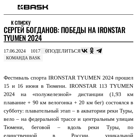
Каталог
К СПИСКУ
Интернет-магазин
СЕРГЕЙ БОГДАНОВ: ПОБЕДЫ НА IRONSTAR
Мужская одежда
Утепленная пухом
TYUMEN 2024
Куртки
Брюки
17.06.2024
1017
0
ПОДЕЛИТЬСЯ
Жилеты
Комбинезоны
КОМАНДА BASK
Утепленная синтетикой
Куртки
Брюки
Фестиваль спорта IRONSTAR TYUMEN 2024 прошел
Штормовая одежда
15 и 16 июня в Тюмени. IRONSTAR 113 TYUMEN
Куртки
Брюки
2024 на «полужелезной» дистанции (1,93 км
Софтшелл одежда
плавание + 90 км велогонка + 20 км бег) состоялся в
Куртки
Брюки
субботу: плавательный этап – в акватории реки Туры,
Флисовая одежда
вело – на федеральной трассе и центральным улицам
Куртки
Тюмени, беговой – вдоль реки Туры, по
Брюки
Жилеты
единственной в России, уникальной