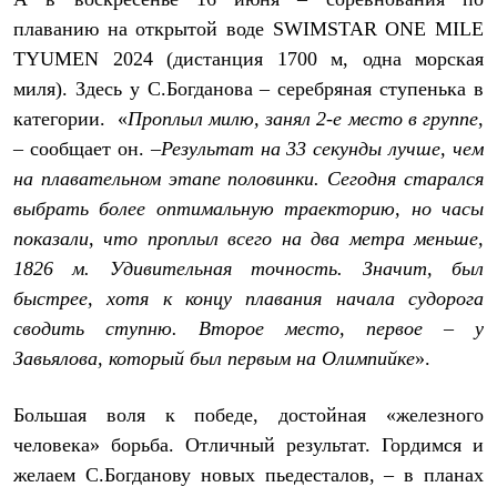
С синтетическим утеплителем
плаванию на открытой воде SWIMSTAR ONE MILE
Аксессуары для спальников
Сумки и баулы
TYUMEN 2024 (дистанция 1700 м, одна морская
Баулы
миля). Здесь у С.Богданова – серебряная ступенька в
Кошельки
категории. «
Проплыл милю, занял 2-е место в группе
,
Сумки
Гермомешки
– сообщает он. –
Результат на 33 секунды лучше, чем
Полезные аксессуары
на плавательном этапе половинки. Сегодня старался
Книги
Еда
выбрать более оптимальную траекторию, но часы
Коврики
показали, что проплыл всего на два метра меньше,
Обувь
1826 м. Удивительная точность. Значит, был
Женская обувь
Сапоги
быстрее, хотя к концу плавания начала судорога
Ботинки
сводить ступню. Второе место, первое – у
Мужская обувь
Ботинки
Завьялова, который был первым на Олимпийке
».
Кроссовки
Сапоги
Большая воля к победе, достойная «железного
Гамаши и бахилы
Гамаши
человека» борьба. Отличный результат. Гордимся и
Бахилы
желаем С.Богданову новых пьедесталов, – в планах
Тапочки и чуни