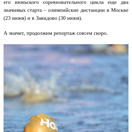
Тапочки
его
июньского соревновательного цикла еще два
Чуни
значимых старта –
олимпийские дистанции в Москве
Уход за обувью
Аксессуары
(23 июня) и в Завидово (30 июня).
Головные уборы
Шапки
А значит, продолжим репортаж совсем скоро.
Балаклавы и маски
Кепки и бейсболки
Повязки
Шарфы
Панамы
Перчатки и рукавицы
Перчатки
Рукавицы
Носки
Полезные аксессуары
Брелки
Ремни
Шевроны
Опушки
Термоковрики
Уход за одеждой
В Арктику
Коллекции