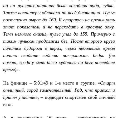
Брюки
но на пунктах питания была холодная вода, губки.
Софтшелл одежда
Куртки
Также волонтеры обливали по всей дистанции. Пульс
Флисовая одежда
постепенно вырос до 160. Я стараюсь не превышать
Куртки
Брюки
этот показатель и не переходить в красную зону.
Жилеты
Темп немного снизил, пульс упал до 155. Примерно с
Комбинезоны
таким пульсом продолжал бег. После второго круга
Термобелье
Комплект термобелья
начались судороги в икрах, через небольшое время
Снаряжение
начало сводить заднюю поверхность бедра (не
Палатки и тенты
Палатки
помню, когда у меня были судороги на беге последнее
Тенты
время)
».
Аксессуары для палаток
Рюкзаки
Экспедиционные
На финише –
5:01:49 и 1-е место в группе
.
«
Старт
Легкоходные
отличный, город замечательный. Рад, что приехал и
Альпинистские
Городские
принял участие
», – подводит спортсмен свой личный
Аксессуары для рюкзаков
итог.
Спальные мешки
Пуховые
Комбинированные
А в воскресенье 16 июня – соревнования по