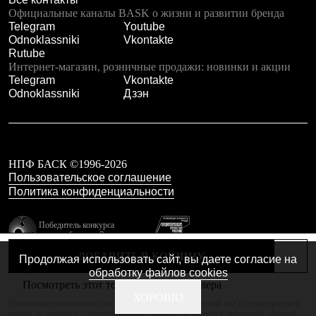
Тапочки
Официальные каналы BASK о жизни и развитии бренда
Чуни
Telegram
Youtube
Уход за обувью
Odnoklassniki
Vkontakte
Аксессуары
Rutube
Головные уборы
Интернет-магазин, розничные продажи: новинки и акции
Шапки
Telegram
Vkontakte
Балаклавы и маски
Odnoklassniki
Дзэн
Кепки и бейсболки
Повязки
Шарфы
Панамы
Перчатки и рукавицы
Перчатки
НПФ БАСК ©1996-2026
Рукавицы
Пользовательское соглашение
Носки
Политика конфиденциальности
Полезные аксессуары
Брелки
Победитель конкурса
Ремни
лучших брендов России
Шевроны
резидент технопарка
Опушки
ДОБАВИТЬ В КОРЗИНУ
Продолжая использовать сайт, вы даете согласие на
Калибр
Термоковрики
обработку файлов cookies
Уход за одеждой
Посмотреть этот товар в каталоге дилера
В Арктику
Сделано в Braind
ХОРОШО
Производитель оставляет за собой право изменять внешний вид и характеристики
Коллекции
товара, не снижая его потребительских свойств. Не является публичной офертой.