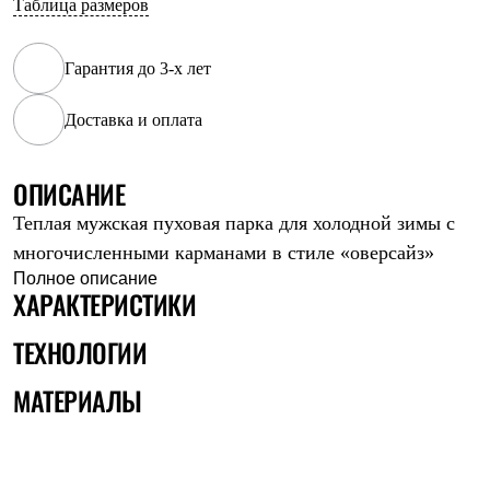
Таблица размеров
Рубашки
Футболки
Толстовки
Гарантия до 3-х лет
Брюки
Термобелье
Доставка и оплата
Теплое термобелье
Среднее термобелье
Легкое термобелье
Флисовая одежда
ОПИСАНИЕ
Куртки
Теплая мужская пуховая парка для холодной зимы с
Брюки
Детская одежда
многочисленными карманами в стиле «оверсайз»
Утепленная пухом
Полное описание
Комбинезоны
ХАРАКТЕРИСТИКИ
Куртки
Брюки
ТЕХНОЛОГИИ
Утепленная синтетикой
Комбинезоны
МАТЕРИАЛЫ
Куртки
Брюки
Лёгкая одежда
Футболки
Толстовки