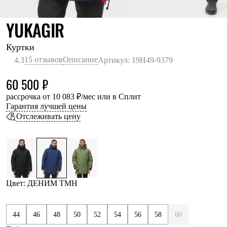
Термобелье
Теплое термобелье
ДЕНИМ ТМН
YUKAGIR
Среднее термобелье
Легкое термобелье
Лёгкая одежда
Куртки
Футболки
15 отзывов
Описание
4.3
Артикул: 19H49-9379
Рубашки
Толстовки
60 500 ₽
Брюки
Шорты
рассрочка от 10 083 ₽/мес или в Сплит
Женская одежда
Гарантия лучшей цены
Утепленная пухом
Отслеживать цену
Куртки
Брюки
Жилеты
Утепленная синтетикой
Куртки
Брюки
Штормовая одежда
Цвет: ДЕНИМ ТМН
Куртки
Софтшелл одежда
Куртки
44
46
48
50
52
54
56
58
60
Брюки
Лёгкая одежда