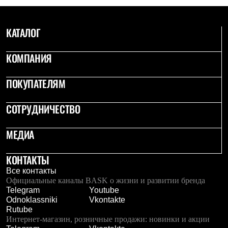
С синтетическим утеплителем
Аксессуары для спальников
Сумки и баулы
КАТАЛОГ
Баулы
Кошельки
Сумки
КОМПАНИЯ
Гермомешки
Полезные аксессуары
ПОКУПАТЕЛЯМ
Книги
Еда
Коврики
СОТРУДНИЧЕСТВО
Обувь
Женская обувь
МЕДИА
Сапоги
Ботинки
Мужская обувь
КОНТАКТЫ
Ботинки
Кроссовки
Все контакты
Сапоги
Официальные каналы BASK о жизни и развитии бренда
Гамаши и бахилы
Telegram
Youtube
Гамаши
Odnoklassniki
Vkontakte
Бахилы
Rutube
Тапочки и чуни
Интернет-магазин, розничные продажи: новинки и акции