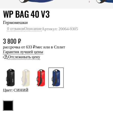
Термобелье
Теплое термобелье
СИНИЙ
WP BAG 40 V3
Среднее термобелье
Легкое термобелье
Лёгкая одежда
Гермомешки
Футболки
0 отзывов
Описание
Артикул: 20064-9305
Рубашки
Толстовки
3 800 ₽
Брюки
Шорты
рассрочка от 633 ₽/мес или в Сплит
Женская одежда
Гарантия лучшей цены
Утепленная пухом
Отслеживать цену
Куртки
Брюки
Жилеты
Утепленная синтетикой
Куртки
Брюки
Штормовая одежда
Цвет: СИНИЙ
Куртки
Софтшелл одежда
Куртки
Брюки
Лёгкая одежда