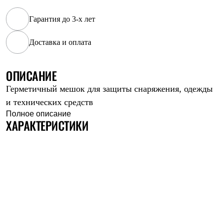
Рубашки
Футболки
Гарантия до 3-х лет
Толстовки
Брюки
Доставка и оплата
Термобелье
Теплое термобелье
Среднее термобелье
ОПИСАНИЕ
Легкое термобелье
Флисовая одежда
Герметичный мешок для защиты снаряжения, одежды
Куртки
Брюки
и технических средств
Детская одежда
Полное описание
Утепленная пухом
ХАРАКТЕРИСТИКИ
Комбинезоны
Куртки
Брюки
Утепленная синтетикой
Комбинезоны
Куртки
Брюки
Лёгкая одежда
Футболки
Толстовки