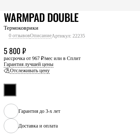
Термобелье
Теплое термобелье
WARMPAD DOUBLE
Среднее термобелье
Легкое термобелье
Лёгкая одежда
Термоковрики
Футболки
0 отзывов
Описание
Артикул: 22235
Рубашки
Толстовки
5 800 ₽
Брюки
Шорты
рассрочка от 967 ₽/мес или в Сплит
Женская одежда
Гарантия лучшей цены
Утепленная пухом
Отслеживать цену
Куртки
Брюки
Жилеты
Утепленная синтетикой
Куртки
Брюки
Штормовая одежда
Гарантия до 3-х лет
Куртки
Софтшелл одежда
Доставка и оплата
Куртки
Брюки
Лёгкая одежда