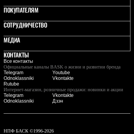
С синтетическим утеплителем
ПОКУПАТЕЛЯМ
Аксессуары для спальников
Сумки и баулы
Баулы
СОТРУДНИЧЕСТВО
Кошельки
Сумки
Гермомешки
МЕДИА
Полезные аксессуары
Книги
КОНТАКТЫ
Еда
Коврики
Все контакты
Обувь
Официальные каналы BASK о жизни и развитии бренда
Женская обувь
Telegram
Youtube
Сапоги
Odnoklassniki
Vkontakte
Ботинки
Rutube
Мужская обувь
Интернет-магазин, розничные продажи: новинки и акции
Ботинки
Telegram
Vkontakte
Кроссовки
Odnoklassniki
Дзэн
Сапоги
Гамаши и бахилы
Гамаши
Бахилы
Тапочки и чуни
НПФ БАСК ©1996-2026