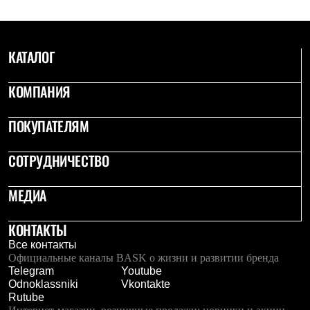
С синтетическим утеплителем
Аксессуары для спальников
Сумки и баулы
Баулы
КАТАЛОГ
Кошельки
Сумки
КОМПАНИЯ
Гермомешки
Полезные аксессуары
Книги
ПОКУПАТЕЛЯМ
Еда
Коврики
Обувь
СОТРУДНИЧЕСТВО
Женская обувь
Сапоги
МЕДИА
Ботинки
Мужская обувь
Ботинки
КОНТАКТЫ
Кроссовки
Все контакты
Сапоги
Официальные каналы BASK о жизни и развитии бренда
Гамаши и бахилы
Telegram
Youtube
Гамаши
Odnoklassniki
Vkontakte
Бахилы
Rutube
Тапочки и чуни