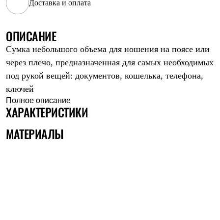
Доставка и оплата
Рубашки
Футболки
Толстовки
ОПИСАНИЕ
Брюки
Термобелье
Сумка небольшого объема для ношения на поясе или
Теплое термобелье
через плечо, предназначенная для самых необходимых
Среднее термобелье
Легкое термобелье
под рукой вещей: документов, кошелька, телефона,
Флисовая одежда
ключей
Куртки
Полное описание
Брюки
ХАРАКТЕРИСТИКИ
Детская одежда
Утепленная пухом
Комбинезоны
МАТЕРИАЛЫ
Куртки
Брюки
Утепленная синтетикой
Комбинезоны
Куртки
Брюки
Лёгкая одежда
Футболки
Толстовки