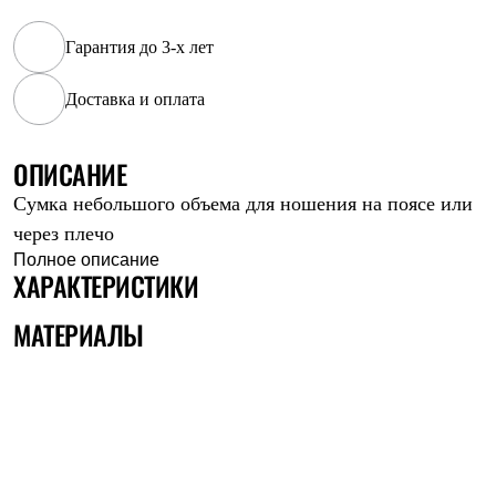
Рубашки
Футболки
Гарантия до 3-х лет
Толстовки
Брюки
Доставка и оплата
Термобелье
Теплое термобелье
Среднее термобелье
ОПИСАНИЕ
Легкое термобелье
Флисовая одежда
Сумка небольшого объема для ношения на поясе или
Куртки
Брюки
через плечо
Детская одежда
Полное описание
Утепленная пухом
ХАРАКТЕРИСТИКИ
Комбинезоны
Куртки
МАТЕРИАЛЫ
Брюки
Утепленная синтетикой
Комбинезоны
Куртки
Брюки
Лёгкая одежда
Футболки
Толстовки