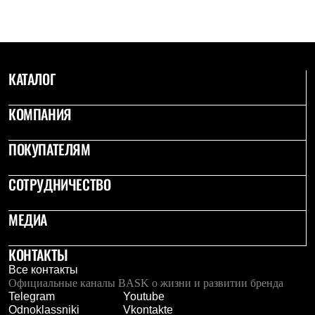
С синтетическим утеплителем
Аксессуары для спальников
Сумки и баулы
Баулы
Кошельки
КАТАЛОГ
Сумки
Гермомешки
Полезные аксессуары
КОМПАНИЯ
Книги
Еда
Коврики
ПОКУПАТЕЛЯМ
Обувь
Женская обувь
СОТРУДНИЧЕСТВО
Сапоги
Ботинки
Мужская обувь
МЕДИА
Ботинки
Кроссовки
Сапоги
КОНТАКТЫ
Гамаши и бахилы
Все контакты
Гамаши
Официальные каналы BASK о жизни и развитии бренда
Бахилы
Telegram
Youtube
Тапочки и чуни
Odnoklassniki
Vkontakte