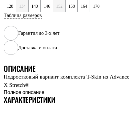
Рубашки
128
134
140
146
152
158
164
170
Футболки
Таблица размеров
Толстовки
Брюки
Термобелье
Гарантия до 3-х лет
Теплое термобелье
Среднее термобелье
Легкое термобелье
Доставка и оплата
Флисовая одежда
Куртки
Брюки
ОПИСАНИЕ
Детская одежда
Утепленная пухом
Подростковый вариант комплекта T-Skin из Advance
Комбинезоны
X Stretch®
Куртки
Полное описание
Брюки
ХАРАКТЕРИСТИКИ
Утепленная синтетикой
Комбинезоны
Куртки
Брюки
Лёгкая одежда
Футболки
Толстовки