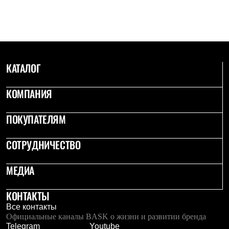
С синтетическим утеплителем
Аксессуары для спальников
Сумки и баулы
Баулы
Кошельки
Сумки
Гермомешки
КАТАЛОГ
Полезные аксессуары
Книги
КОМПАНИЯ
Еда
Коврики
Обувь
ПОКУПАТЕЛЯМ
Женская обувь
Сапоги
СОТРУДНИЧЕСТВО
Ботинки
Мужская обувь
Ботинки
МЕДИА
Кроссовки
Сапоги
Гамаши и бахилы
КОНТАКТЫ
Гамаши
Все контакты
Бахилы
Официальные каналы BASK о жизни и развитии бренда
Тапочки и чуни
Telegram
Youtube