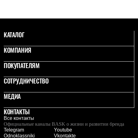
С синтетическим утеплителем
Аксессуары для спальников
Сумки и баулы
Баулы
Кошельки
КАТАЛОГ
Сумки
Гермомешки
Полезные аксессуары
КОМПАНИЯ
Книги
Еда
Коврики
ПОКУПАТЕЛЯМ
Обувь
Женская обувь
СОТРУДНИЧЕСТВО
Сапоги
Ботинки
Мужская обувь
МЕДИА
Ботинки
Кроссовки
Сапоги
КОНТАКТЫ
Гамаши и бахилы
Все контакты
Гамаши
Официальные каналы BASK о жизни и развитии бренда
Бахилы
Telegram
Youtube
Тапочки и чуни
Odnoklassniki
Vkontakte