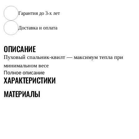
Рубашки
Футболки
Гарантия до 3-х лет
Толстовки
Брюки
Доставка и оплата
Термобелье
Теплое термобелье
Среднее термобелье
ОПИСАНИЕ
Легкое термобелье
Флисовая одежда
Пуховый спальник-квилт — максимум тепла при
Куртки
Брюки
минимальном весе
Детская одежда
Полное описание
Утепленная пухом
ХАРАКТЕРИСТИКИ
Комбинезоны
Куртки
МАТЕРИАЛЫ
Брюки
Утепленная синтетикой
Комбинезоны
Куртки
Брюки
Лёгкая одежда
Футболки
Толстовки