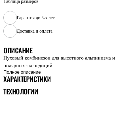
Таблица размеров
Рубашки
Футболки
Толстовки
Гарантия до 3-х лет
Брюки
Термобелье
Доставка и оплата
Теплое термобелье
Среднее термобелье
Легкое термобелье
Флисовая одежда
ОПИСАНИЕ
Куртки
Пуховый комбинезон для высотного альпинизма и
Брюки
Детская одежда
полярных экспедиций
Утепленная пухом
Полное описание
Комбинезоны
ХАРАКТЕРИСТИКИ
Куртки
Брюки
ТЕХНОЛОГИИ
Утепленная синтетикой
Комбинезоны
Куртки
Брюки
Лёгкая одежда
Футболки
Толстовки