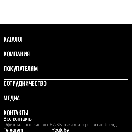
С синтетическим утеплителем
Аксессуары для спальников
Сумки и баулы
Баулы
Кошельки
Сумки
КАТАЛОГ
Гермомешки
Полезные аксессуары
Книги
КОМПАНИЯ
Еда
Коврики
Обувь
ПОКУПАТЕЛЯМ
Женская обувь
Сапоги
СОТРУДНИЧЕСТВО
Ботинки
Мужская обувь
Ботинки
МЕДИА
Кроссовки
Сапоги
Гамаши и бахилы
КОНТАКТЫ
Гамаши
Все контакты
Бахилы
Официальные каналы BASK о жизни и развитии бренда
Тапочки и чуни
Telegram
Youtube