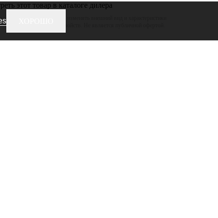
еть этот товар в каталоге дилера
 оставляет за собой право изменять внешний вид и характеристики
es
ХОРОШО
ижая его потребительских свойств. Не является публичной офертой.