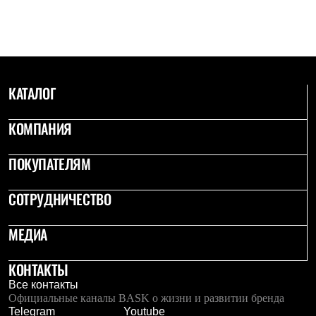
С синтетическим утеплителем
Аксессуары для спальников
Сумки и баулы
Баулы
Кошельки
Сумки
КАТАЛОГ
Гермомешки
Полезные аксессуары
Книги
КОМПАНИЯ
Еда
Коврики
Обувь
ПОКУПАТЕЛЯМ
Женская обувь
Сапоги
СОТРУДНИЧЕСТВО
Ботинки
Мужская обувь
Ботинки
МЕДИА
Кроссовки
Сапоги
Гамаши и бахилы
КОНТАКТЫ
Гамаши
Все контакты
Бахилы
Официальные каналы BASK о жизни и развитии бренда
Тапочки и чуни
Telegram
Youtube