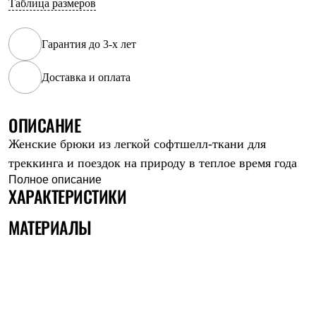
Таблица размеров
Рубашки
Футболки
Толстовки
Гарантия до 3-х лет
Брюки
Термобелье
Доставка и оплата
Теплое термобелье
Среднее термобелье
Легкое термобелье
Флисовая одежда
ОПИСАНИЕ
Куртки
Женские брюки из легкой софтшелл-ткани для
Брюки
Детская одежда
треккинга и поездок на природу в теплое время года
Утепленная пухом
Полное описание
Комбинезоны
ХАРАКТЕРИСТИКИ
Куртки
Брюки
МАТЕРИАЛЫ
Утепленная синтетикой
Комбинезоны
Куртки
Брюки
Лёгкая одежда
Футболки
Толстовки