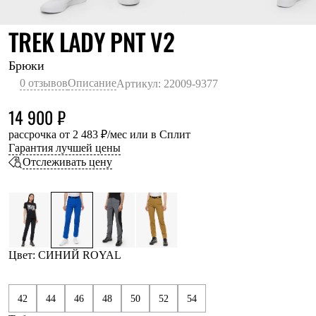
Термобелье
Теплое термобелье
СИНИЙ ROYAL
TREK LADY PNT V2
Среднее термобелье
Легкое термобелье
Лёгкая одежда
Брюки
Футболки
0 отзывов
Описание
Артикул: 22009-9377
Рубашки
Толстовки
14 900 ₽
Брюки
Шорты
рассрочка от 2 483 ₽/мес или в Сплит
Женская одежда
Гарантия лучшей цены
Утепленная пухом
Отслеживать цену
Куртки
Брюки
Жилеты
Утепленная синтетикой
Куртки
Брюки
Штормовая одежда
Цвет: СИНИЙ ROYAL
Куртки
Софтшелл одежда
Куртки
42
44
46
48
50
52
54
Брюки
Лёгкая одежда