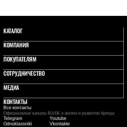
С синтетическим утеплителем
Аксессуары для спальников
Сумки и баулы
Баулы
Кошельки
КАТАЛОГ
Сумки
Гермомешки
Полезные аксессуары
КОМПАНИЯ
Книги
Еда
ПОКУПАТЕЛЯМ
Коврики
Обувь
Женская обувь
СОТРУДНИЧЕСТВО
Сапоги
Ботинки
Мужская обувь
МЕДИА
Ботинки
Кроссовки
КОНТАКТЫ
Сапоги
Гамаши и бахилы
Все контакты
Гамаши
Официальные каналы BASK о жизни и развитии бренда
Бахилы
Telegram
Youtube
Тапочки и чуни
Odnoklassniki
Vkontakte