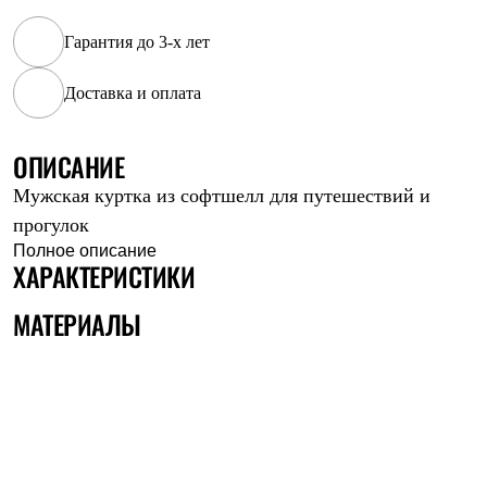
Рубашки
Футболки
Гарантия до 3-х лет
Толстовки
Брюки
Доставка и оплата
Термобелье
Теплое термобелье
Среднее термобелье
ОПИСАНИЕ
Легкое термобелье
Флисовая одежда
Мужская куртка из софтшелл для путешествий и
Куртки
Брюки
прогулок
Детская одежда
Полное описание
Утепленная пухом
ХАРАКТЕРИСТИКИ
Комбинезоны
Куртки
МАТЕРИАЛЫ
Брюки
Утепленная синтетикой
Комбинезоны
Куртки
Брюки
Лёгкая одежда
Футболки
Толстовки