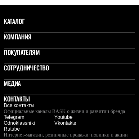
С синтетическим утеплителем
Аксессуары для спальников
Сумки и баулы
КАТАЛОГ
Баулы
Кошельки
Сумки
КОМПАНИЯ
Гермомешки
Полезные аксессуары
ПОКУПАТЕЛЯМ
Книги
Еда
Коврики
СОТРУДНИЧЕСТВО
Обувь
Женская обувь
Сапоги
МЕДИА
Ботинки
Мужская обувь
КОНТАКТЫ
Ботинки
Кроссовки
Все контакты
Сапоги
Официальные каналы BASK о жизни и развитии бренда
Гамаши и бахилы
Telegram
Youtube
Гамаши
Odnoklassniki
Vkontakte
Бахилы
Rutube
Тапочки и чуни
Интернет-магазин, розничные продажи: новинки и акции