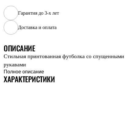
Рубашки
Футболки
Гарантия до 3-х лет
Толстовки
Брюки
Доставка и оплата
Термобелье
Теплое термобелье
Среднее термобелье
ОПИСАНИЕ
Легкое термобелье
Флисовая одежда
Стильная принтованная футболка со спущенными
Куртки
Брюки
рукавами
Детская одежда
Полное описание
Утепленная пухом
ХАРАКТЕРИСТИКИ
Комбинезоны
Куртки
Брюки
Утепленная синтетикой
Комбинезоны
Куртки
Брюки
Лёгкая одежда
Футболки
Толстовки