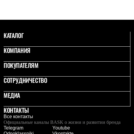
С синтетическим утеплителем
Аксессуары для спальников
Сумки и баулы
Баулы
Кошельки
Сумки
КАТАЛОГ
Гермомешки
Полезные аксессуары
КОМПАНИЯ
Книги
Еда
Коврики
ПОКУПАТЕЛЯМ
Обувь
Женская обувь
Сапоги
СОТРУДНИЧЕСТВО
Ботинки
Мужская обувь
МЕДИА
Ботинки
Кроссовки
Сапоги
КОНТАКТЫ
Гамаши и бахилы
Все контакты
Гамаши
Официальные каналы BASK о жизни и развитии бренда
Бахилы
Telegram
Youtube
Тапочки и чуни
Odnoklassniki
Vkontakte