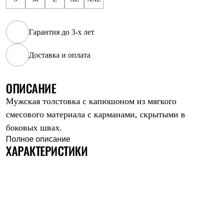
Рубашки
Футболки
Толстовки
Гарантия до 3-х лет
Брюки
Термобелье
Теплое термобелье
Доставка и оплата
Среднее термобелье
Легкое термобелье
Флисовая одежда
ОПИСАНИЕ
Куртки
Брюки
Мужская толстовка с капюшоном из мягкого
Детская одежда
смесового материала с карманами, скрытыми в
Утепленная пухом
боковых швах.
Комбинезоны
Куртки
Полное описание
ХАРАКТЕРИСТИКИ
Брюки
Утепленная синтетикой
Комбинезоны
Куртки
Брюки
Лёгкая одежда
Футболки
Толстовки