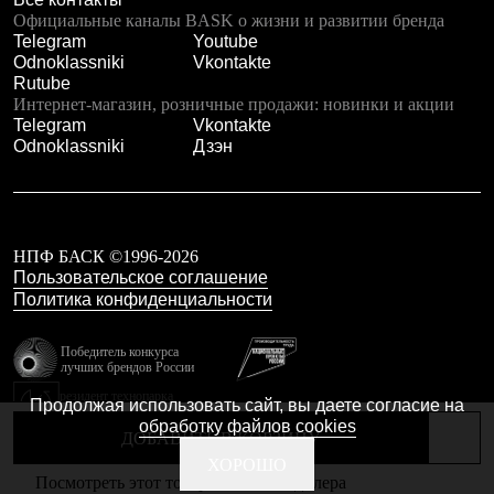
Тапочки
Официальные каналы BASK о жизни и развитии бренда
Чуни
Telegram
Youtube
Уход за обувью
Odnoklassniki
Vkontakte
Аксессуары
Rutube
Головные уборы
Интернет-магазин, розничные продажи: новинки и акции
Шапки
Telegram
Vkontakte
Балаклавы и маски
Odnoklassniki
Дзэн
Кепки и бейсболки
Повязки
Шарфы
Панамы
Перчатки и рукавицы
Перчатки
НПФ БАСК ©1996-2026
Рукавицы
Пользовательское соглашение
Носки
Политика конфиденциальности
Полезные аксессуары
Брелки
Победитель конкурса
Ремни
лучших брендов России
Шевроны
резидент технопарка
Опушки
Продолжая использовать сайт, вы даете согласие на
Калибр
Термоковрики
обработку файлов cookies
ДОБАВИТЬ В КОРЗИНУ
Уход за одеждой
В Арктику
Сделано в Braind
ХОРОШО
Посмотреть этот товар в каталоге дилера
Коллекции