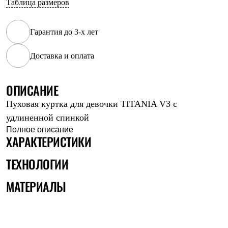
Таблица размеров
Рубашки
Футболки
Толстовки
Гарантия до 3-х лет
Брюки
Термобелье
Доставка и оплата
Теплое термобелье
Среднее термобелье
Легкое термобелье
Флисовая одежда
ОПИСАНИЕ
Куртки
Пуховая куртка для девочки TITANIA V3 с
Брюки
Детская одежда
удлиненной спинкой
Утепленная пухом
Полное описание
Комбинезоны
ХАРАКТЕРИСТИКИ
Куртки
Брюки
ТЕХНОЛОГИИ
Утепленная синтетикой
Комбинезоны
МАТЕРИАЛЫ
Куртки
Брюки
Лёгкая одежда
Футболки
Толстовки