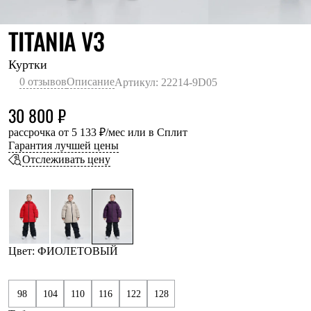
Термобелье
Теплое термобелье
ФИОЛЕТОВЫЙ
TITANIA V3
Среднее термобелье
Легкое термобелье
Лёгкая одежда
Куртки
Футболки
0 отзывов
Описание
Артикул: 22214-9D05
Рубашки
Толстовки
30 800 ₽
Брюки
Шорты
рассрочка от 5 133 ₽/мес или в Сплит
Женская одежда
Гарантия лучшей цены
Утепленная пухом
Отслеживать цену
Куртки
Брюки
Жилеты
Утепленная синтетикой
Куртки
Брюки
Штормовая одежда
Цвет: ФИОЛЕТОВЫЙ
Куртки
Софтшелл одежда
Куртки
98
104
110
116
122
128
Брюки
Лёгкая одежда