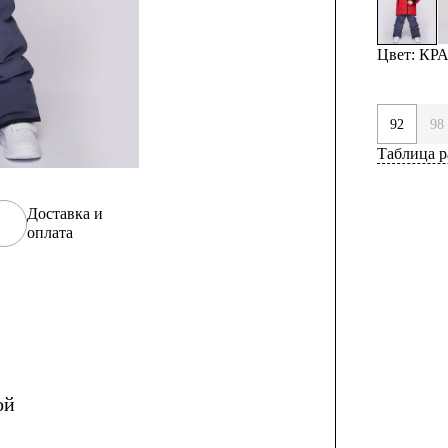
Цвет: К
92
98
Таблица р
Доставка и
оплата
ой