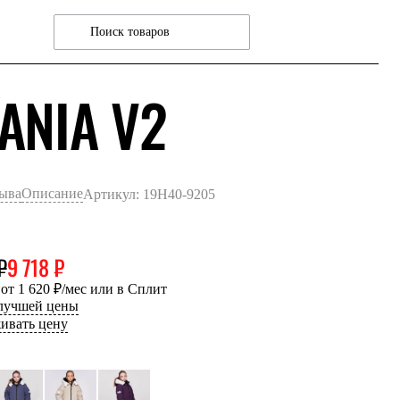
КРАСНЫЙ
TANIA V2
зыва
Описание
Артикул: 19H40-9205
₽
9 718 ₽
 от 1 620 ₽/мес или в Сплит
 лучшей цены
ивать цену