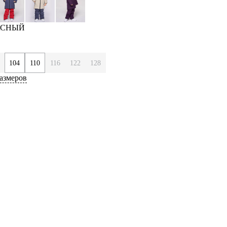
РАСНЫЙ
104
110
116
122
128
азмеров