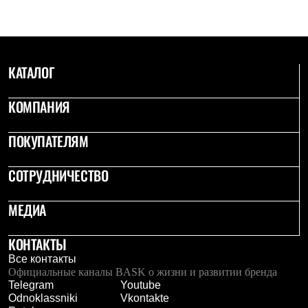
С синтетическим утеплителем
Аксессуары для спальников
Сумки и баулы
Баулы
Кошельки
КАТАЛОГ
Сумки
Гермомешки
Полезные аксессуары
КОМПАНИЯ
Книги
Еда
ПОКУПАТЕЛЯМ
Коврики
Обувь
Женская обувь
СОТРУДНИЧЕСТВО
Сапоги
Ботинки
Мужская обувь
МЕДИА
Ботинки
Кроссовки
КОНТАКТЫ
Сапоги
Гамаши и бахилы
Все контакты
Гамаши
Официальные каналы BASK о жизни и развитии бренда
Бахилы
Telegram
Youtube
Тапочки и чуни
Odnoklassniki
Vkontakte