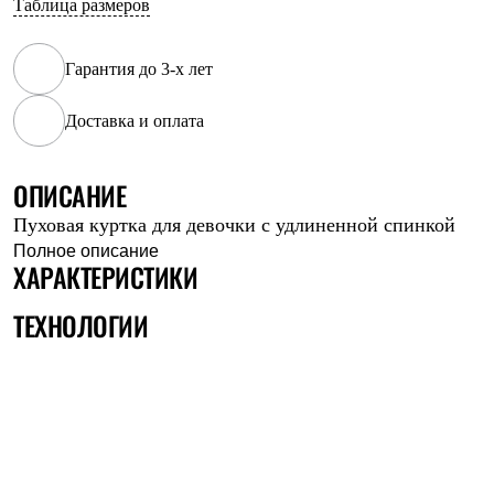
Таблица размеров
Рубашки
Футболки
Толстовки
Гарантия до 3-х лет
Брюки
Термобелье
Доставка и оплата
Теплое термобелье
Среднее термобелье
Легкое термобелье
Флисовая одежда
ОПИСАНИЕ
Куртки
Пуховая куртка для девочки с удлиненной спинкой
Брюки
Детская одежда
Полное описание
ХАРАКТЕРИСТИКИ
Утепленная пухом
Комбинезоны
Куртки
ТЕХНОЛОГИИ
Брюки
Утепленная синтетикой
Комбинезоны
Куртки
Брюки
Лёгкая одежда
Футболки
Толстовки