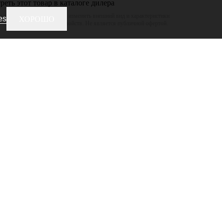
еть этот товар в каталоге дилера
 оставляет за собой право изменять внешний вид и характеристики
es
ХОРОШО
ижая его потребительских свойств. Не является публичной офертой.