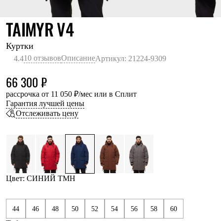
Термобелье
Теплое термобелье
СИНИЙ ТМН
TAIMYR V4
Среднее термобелье
Легкое термобелье
Лёгкая одежда
Куртки
Футболки
10 отзывов
Описание
4.4
Артикул: 21224-9309
Рубашки
Толстовки
66 300 ₽
Брюки
Шорты
рассрочка от 11 050 ₽/мес или в Сплит
Женская одежда
Гарантия лучшей цены
Утепленная пухом
Отслеживать цену
Куртки
Брюки
Жилеты
Утепленная синтетикой
Куртки
Брюки
Штормовая одежда
Цвет: СИНИЙ ТМН
Куртки
Софтшелл одежда
Куртки
44
46
48
50
52
54
56
58
60
Брюки
Лёгкая одежда