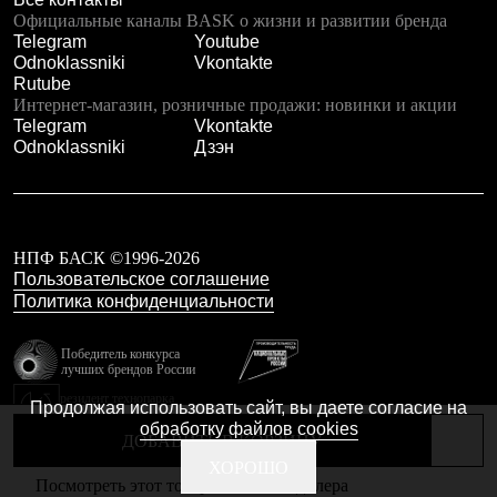
Тапочки
Официальные каналы BASK о жизни и развитии бренда
Чуни
Telegram
Youtube
Уход за обувью
Odnoklassniki
Vkontakte
Аксессуары
Rutube
Головные уборы
Интернет-магазин, розничные продажи: новинки и акции
Шапки
Telegram
Vkontakte
Балаклавы и маски
Odnoklassniki
Дзэн
Кепки и бейсболки
Повязки
Шарфы
Панамы
Перчатки и рукавицы
Перчатки
НПФ БАСК ©1996-2026
Рукавицы
Пользовательское соглашение
Носки
Политика конфиденциальности
Полезные аксессуары
Брелки
Победитель конкурса
Ремни
лучших брендов России
Шевроны
резидент технопарка
Опушки
Продолжая использовать сайт, вы даете согласие на
Калибр
Термоковрики
обработку файлов cookies
ДОБАВИТЬ В КОРЗИНУ
Уход за одеждой
В Арктику
Сделано в Braind
ХОРОШО
Посмотреть этот товар в каталоге дилера
Коллекции