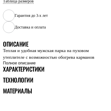
Таблица размеров
Рубашки
Футболки
Толстовки
Гарантия до 3-х лет
Брюки
Термобелье
Доставка и оплата
Теплое термобелье
Среднее термобелье
Легкое термобелье
Флисовая одежда
ОПИСАНИЕ
Куртки
Теплая и удобная мужская парка на пуховом
Брюки
Детская одежда
утеплителе с возможностью обогрева карманов
Утепленная пухом
Полное описание
Комбинезоны
ХАРАКТЕРИСТИКИ
Куртки
Брюки
ТЕХНОЛОГИИ
Утепленная синтетикой
Комбинезоны
МАТЕРИАЛЫ
Куртки
Брюки
Лёгкая одежда
Футболки
Толстовки