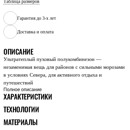
Таблица размеров
Рубашки
Футболки
Толстовки
Гарантия до 3-х лет
Брюки
Термобелье
Доставка и оплата
Теплое термобелье
Среднее термобелье
Легкое термобелье
Флисовая одежда
ОПИСАНИЕ
Куртки
Ультратеплый пуховый полукомбинезон —
Брюки
Детская одежда
незаменимая вещь для районов с сильными морозами
Утепленная пухом
в условиях Севера, для активного отдыха и
Комбинезоны
Куртки
путешествий
Брюки
Полное описание
Утепленная синтетикой
ХАРАКТЕРИСТИКИ
Комбинезоны
Куртки
ТЕХНОЛОГИИ
Брюки
Лёгкая одежда
МАТЕРИАЛЫ
Футболки
Толстовки