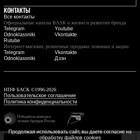
Тапочки
Чуни
КОНТАКТЫ
Уход за обувью
Все контакты
Аксессуары
Официальные каналы BASK о жизни и развитии бренда
Головные уборы
Telegram
Youtube
Шапки
Odnoklassniki
Vkontakte
Балаклавы и маски
Rutube
Кепки и бейсболки
Интернет-магазин, розничные продажи: новинки и акции
Повязки
Telegram
Vkontakte
Шарфы
Odnoklassniki
Дзэн
Панамы
Перчатки и рукавицы
Перчатки
Рукавицы
Носки
Полезные аксессуары
НПФ БАСК ©1996-2026
Брелки
Пользовательское соглашение
Ремни
Политика конфиденциальности
Шевроны
Опушки
Победитель конкурса
Термоковрики
лучших брендов России
Уход за одеждой
резидент технопарка
В Арктику
Продолжая использовать сайт, вы даете согласие на
Калибр
Коллекции
обработку файлов cookies