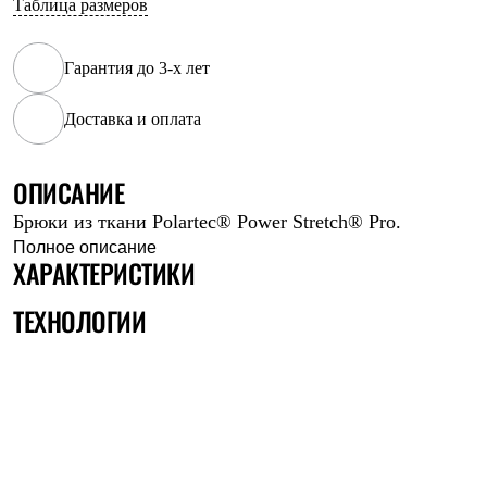
Таблица размеров
Рубашки
Футболки
Толстовки
Гарантия до 3-х лет
Брюки
Термобелье
Доставка и оплата
Теплое термобелье
Среднее термобелье
Легкое термобелье
Флисовая одежда
ОПИСАНИЕ
Куртки
Брюки из ткани Polartec® Power Stretch® Pro.
Брюки
Детская одежда
Полное описание
ХАРАКТЕРИСТИКИ
Утепленная пухом
Комбинезоны
Куртки
ТЕХНОЛОГИИ
Брюки
Утепленная синтетикой
Комбинезоны
Куртки
Брюки
Лёгкая одежда
Футболки
Толстовки