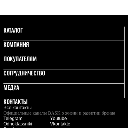
С синтетическим утеплителем
Аксессуары для спальников
Сумки и баулы
Баулы
Кошельки
КАТАЛОГ
Сумки
Гермомешки
Полезные аксессуары
КОМПАНИЯ
Книги
Еда
ПОКУПАТЕЛЯМ
Коврики
Обувь
Женская обувь
СОТРУДНИЧЕСТВО
Сапоги
Ботинки
Мужская обувь
МЕДИА
Ботинки
Кроссовки
КОНТАКТЫ
Сапоги
Гамаши и бахилы
Все контакты
Гамаши
Официальные каналы BASK о жизни и развитии бренда
Бахилы
Telegram
Youtube
Тапочки и чуни
Odnoklassniki
Vkontakte