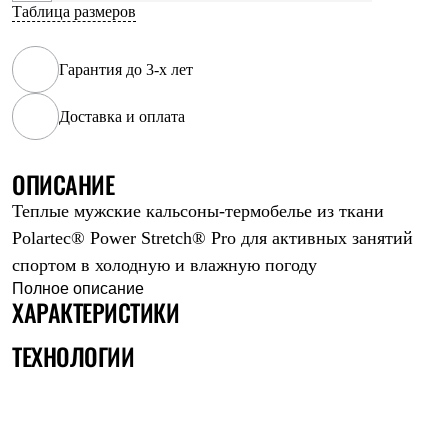
Таблица размеров
Рубашки
Футболки
Толстовки
Гарантия до 3-х лет
Брюки
Термобелье
Теплое термобелье
Доставка и оплата
Среднее термобелье
Легкое термобелье
Флисовая одежда
ОПИСАНИЕ
Куртки
Брюки
Теплые мужские кальсоны-термобелье из ткани
Детская одежда
Polartec® Power Stretch® Pro для активных занятий
Утепленная пухом
Комбинезоны
спортом в холодную и влажную погоду
Куртки
Полное описание
Брюки
ХАРАКТЕРИСТИКИ
Утепленная синтетикой
Комбинезоны
ТЕХНОЛОГИИ
Куртки
Брюки
Лёгкая одежда
Футболки
Толстовки