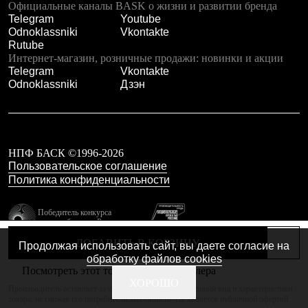
Тапочки
Официальные каналы BASK о жизни и развитии бренда
Чуни
Telegram
Youtube
Уход за обувью
Odnoklassniki
Vkontakte
Аксессуары
Rutube
Головные уборы
Интернет-магазин, розничные продажи: новинки и акции
Шапки
Telegram
Vkontakte
Балаклавы и маски
Odnoklassniki
Дзэн
Кепки и бейсболки
Повязки
Шарфы
Панамы
Перчатки и рукавицы
НПФ БАСК ©1996-2026
Перчатки
Пользовательское соглашение
Рукавицы
Политика конфиденциальности
Носки
Полезные аксессуары
Брелки
Победитель конкурса
Ремни
лучших брендов России
Шевроны
резидент технопарка
ДОБАВИТЬ В КОРЗИНУ
Продолжая использовать сайт, вы даете согласие на
Опушки
Калибр
обработку файлов cookies
Термоковрики
Посмотреть этот товар в каталоге дилера
Уход за одеждой
Сделано в Braind
ХОРОШО
В Арктику
Производитель оставляет за собой право изменять внешний вид и характеристики
товара, не снижая его потребительских свойств. Не является публичной офертой.
Коллекции