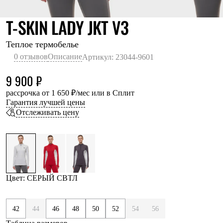
Термобелье
Теплое термобелье
СЕРЫЙ СВТЛ
T-SKIN LADY JKT V3
Среднее термобелье
Легкое термобелье
Лёгкая одежда
Теплое термобелье
Футболки
0 отзывов
Описание
Артикул: 23044-9601
Рубашки
Толстовки
9 900 ₽
Брюки
Шорты
рассрочка от 1 650 ₽/мес или в Сплит
Женская одежда
Гарантия лучшей цены
Утепленная пухом
Отслеживать цену
Куртки
Брюки
Жилеты
Утепленная синтетикой
Куртки
Брюки
Штормовая одежда
Цвет: СЕРЫЙ СВТЛ
Куртки
Софтшелл одежда
Куртки
42
44
46
48
50
52
54
56
Брюки
Лёгкая одежда