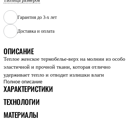
Таблица размеров
Рубашки
Футболки
Толстовки
Гарантия до 3-х лет
Брюки
Термобелье
Доставка и оплата
Теплое термобелье
Среднее термобелье
Легкое термобелье
ОПИСАНИЕ
Флисовая одежда
Куртки
Теплое женское термобелье-верх на молнии из особо
Брюки
Детская одежда
эластичной и прочной ткани, которая отлично
Утепленная пухом
удерживает тепло и отводит излишки влаги
Комбинезоны
Полное описание
Куртки
ХАРАКТЕРИСТИКИ
Брюки
Утепленная синтетикой
ТЕХНОЛОГИИ
Комбинезоны
Куртки
Брюки
МАТЕРИАЛЫ
Лёгкая одежда
Футболки
Толстовки