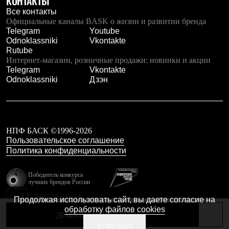
КОНТАКТЫ
Тапочки
Чуни
Все контакты
Уход за обувью
Официальные каналы BASK о жизни и развитии бренда
Аксессуары
Telegram
Youtube
Головные уборы
Odnoklassniki
Vkontakte
Шапки
Rutube
Балаклавы и маски
Интернет-магазин, розничные продажи: новинки и акции
Кепки и бейсболки
Telegram
Vkontakte
Повязки
Odnoklassniki
Дзэн
Шарфы
Панамы
Перчатки и рукавицы
Перчатки
Рукавицы
НПФ БАСК ©1996-2026
Носки
Пользовательское соглашение
Полезные аксессуары
Политика конфиденциальности
Брелки
Ремни
Шевроны
Победитель конкурса
лучших брендов России
Опушки
Термоковрики
резидент технопарка
Продолжая использовать сайт, вы даете согласие на
Калибр
Уход за одеждой
обработку файлов cookies
В Арктику
ДОБАВИТЬ В КОРЗИНУ
Коллекции
Сделано в Braind
ХОРОШО