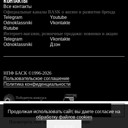
КОНТАКТЫ
Тапочки
Чуни
Все контакты
Уход за обувью
Официальные каналы BASK о жизни и развитии бренда
Аксессуары
Telegram
Youtube
Головные уборы
Odnoklassniki
Vkontakte
Шапки
Rutube
Балаклавы и маски
Интернет-магазин, розничные продажи: новинки и акции
Кепки и бейсболки
Telegram
Vkontakte
Повязки
Odnoklassniki
Дзэн
Шарфы
Панамы
Перчатки и рукавицы
Перчатки
Рукавицы
НПФ БАСК ©1996-2026
Носки
Пользовательское соглашение
Полезные аксессуары
Политика конфиденциальности
Брелки
Ремни
Шевроны
Победитель конкурса
лучших брендов России
Опушки
Термоковрики
резидент технопарка
ДОБАВИТЬ В КОРЗИНУ
Продолжая использовать сайт, вы даете согласие на
Калибр
Уход за одеждой
обработку файлов cookies
В Арктику
Посмотреть этот товар в каталоге дилера
Коллекции
Сделано в Braind
ХОРОШО