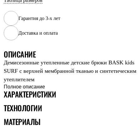
Таблица размеров
Рубашки
Футболки
Толстовки
Гарантия до 3-х лет
Брюки
Термобелье
Доставка и оплата
Теплое термобелье
Среднее термобелье
Легкое термобелье
ОПИСАНИЕ
Флисовая одежда
Куртки
Демисезонные утепленные детские брюки BASK kids
Брюки
Детская одежда
SURF с верхней мембранной тканью и синтетическим
Утепленная пухом
утеплителем
Комбинезоны
Полное описание
Куртки
ХАРАКТЕРИСТИКИ
Брюки
Утепленная синтетикой
ТЕХНОЛОГИИ
Комбинезоны
Куртки
Брюки
МАТЕРИАЛЫ
Лёгкая одежда
Футболки
Толстовки