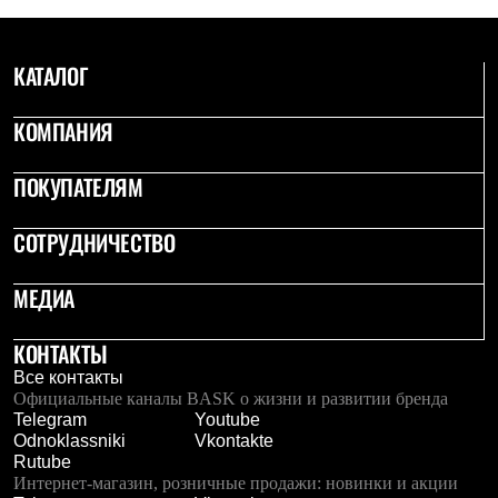
С синтетическим утеплителем
Аксессуары для спальников
Сумки и баулы
КАТАЛОГ
Баулы
Кошельки
Сумки
КОМПАНИЯ
Гермомешки
Полезные аксессуары
ПОКУПАТЕЛЯМ
Книги
Еда
Коврики
СОТРУДНИЧЕСТВО
Обувь
Женская обувь
Сапоги
МЕДИА
Ботинки
Мужская обувь
КОНТАКТЫ
Ботинки
Кроссовки
Все контакты
Сапоги
Официальные каналы BASK о жизни и развитии бренда
Гамаши и бахилы
Telegram
Youtube
Гамаши
Odnoklassniki
Vkontakte
Бахилы
Rutube
Тапочки и чуни
Интернет-магазин, розничные продажи: новинки и акции