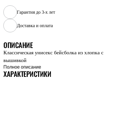
Рубашки
Футболки
Гарантия до 3-х лет
Толстовки
Брюки
Доставка и оплата
Термобелье
Теплое термобелье
Среднее термобелье
ОПИСАНИЕ
Легкое термобелье
Флисовая одежда
Классическая унисекс бейсболка из хлопка с
Куртки
Брюки
вышивкой
Детская одежда
Полное описание
Утепленная пухом
ХАРАКТЕРИСТИКИ
Комбинезоны
Куртки
Брюки
Утепленная синтетикой
Комбинезоны
Куртки
Брюки
Лёгкая одежда
Футболки
Толстовки