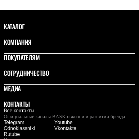
С синтетическим утеплителем
Аксессуары для спальников
Сумки и баулы
Баулы
КАТАЛОГ
Кошельки
Сумки
Гермомешки
КОМПАНИЯ
Полезные аксессуары
Книги
ПОКУПАТЕЛЯМ
Еда
Коврики
Обувь
СОТРУДНИЧЕСТВО
Женская обувь
Сапоги
Ботинки
МЕДИА
Мужская обувь
Ботинки
КОНТАКТЫ
Кроссовки
Сапоги
Все контакты
Гамаши и бахилы
Официальные каналы BASK о жизни и развитии бренда
Гамаши
Telegram
Youtube
Бахилы
Odnoklassniki
Vkontakte
Тапочки и чуни
Rutube