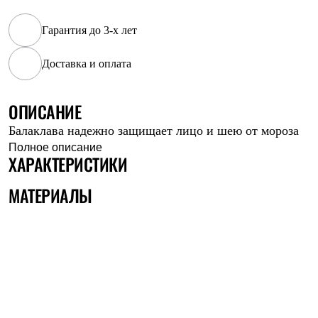
Рубашки
Футболки
Гарантия до 3-х лет
Толстовки
Брюки
Доставка и оплата
Термобелье
Теплое термобелье
Среднее термобелье
ОПИСАНИЕ
Легкое термобелье
Флисовая одежда
Балаклава надежно защищает лицо и шею от мороза
Куртки
Брюки
Полное описание
ХАРАКТЕРИСТИКИ
Детская одежда
Утепленная пухом
Комбинезоны
МАТЕРИАЛЫ
Куртки
Брюки
Утепленная синтетикой
Комбинезоны
Куртки
Брюки
Лёгкая одежда
Футболки
Толстовки