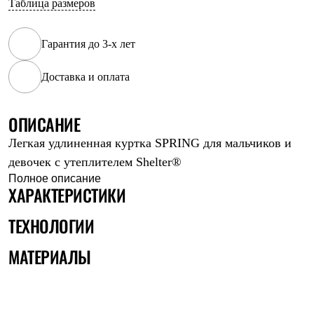
Таблица размеров
Рубашки
Футболки
Толстовки
Гарантия до 3-х лет
Брюки
Термобелье
Доставка и оплата
Теплое термобелье
Среднее термобелье
Легкое термобелье
Флисовая одежда
ОПИСАНИЕ
Куртки
Легкая удлиненная куртка SPRING для мальчиков и
Брюки
Детская одежда
девочек с утеплителем Shelter®️
Утепленная пухом
Полное описание
Комбинезоны
ХАРАКТЕРИСТИКИ
Куртки
Брюки
ТЕХНОЛОГИИ
Утепленная синтетикой
Комбинезоны
МАТЕРИАЛЫ
Куртки
Брюки
Лёгкая одежда
Футболки
Толстовки