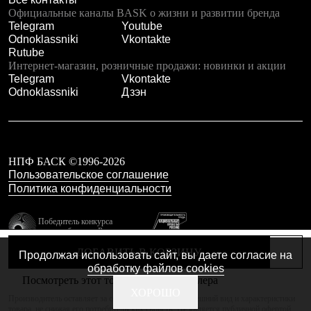
Тапочки
Официальные каналы BASK о жизни и развитии бренда
Чуни
Telegram
Youtube
Уход за обувью
Odnoklassniki
Vkontakte
Аксессуары
Rutube
Головные уборы
Интернет-магазин, розничные продажи: новинки и акции
Шапки
Telegram
Vkontakte
Балаклавы и маски
Odnoklassniki
Дзэн
Кепки и бейсболки
Повязки
Шарфы
Панамы
Перчатки и рукавицы
Перчатки
НПФ БАСК ©1996-2026
Рукавицы
Пользовательское соглашение
Носки
Политика конфиденциальности
Полезные аксессуары
Брелки
Победитель конкурса
Ремни
лучших брендов России
Шевроны
резидент технопарка
Опушки
ДОБАВИТЬ В КОРЗИНУ
Продолжая использовать сайт, вы даете согласие на
Калибр
Термоковрики
обработку файлов cookies
Уход за одеждой
Посмотреть этот товар в каталоге дилера
В Арктику
Сделано в Braind
ХОРОШО
Производитель оставляет за собой право изменять внешний вид и характеристики
Коллекции
товара, не снижая его потребительских свойств. Не является публичной офертой.