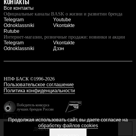
КОНТАКТЫ
Тапочки
Чуни
Все контакты
Уход за обувью
Официальные каналы BASK о жизни и развитии бренда
Аксессуары
Telegram
Youtube
Головные уборы
Odnoklassniki
Vkontakte
Шапки
Rutube
Балаклавы и маски
Интернет-магазин, розничные продажи: новинки и акции
Кепки и бейсболки
Telegram
Vkontakte
Повязки
Odnoklassniki
Дзэн
Шарфы
Панамы
Перчатки и рукавицы
Перчатки
Рукавицы
НПФ БАСК ©1996-2026
Носки
Пользовательское соглашение
Полезные аксессуары
Политика конфиденциальности
Брелки
Ремни
Шевроны
Победитель конкурса
лучших брендов России
Опушки
Термоковрики
резидент технопарка
Продолжая использовать сайт, вы даете согласие на
Уход за одеждой
Калибр
обработку файлов cookies
В Арктику
ДОБАВИТЬ В КОРЗИНУ
Коллекции
Сделано в Braind