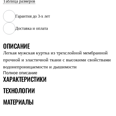
Таблица размеров
Рубашки
Футболки
Толстовки
Гарантия до 3-х лет
Брюки
Термобелье
Доставка и оплата
Теплое термобелье
Среднее термобелье
Легкое термобелье
Флисовая одежда
ОПИСАНИЕ
Куртки
Легкая мужская куртка из трехслойной мембранной
Брюки
Детская одежда
прочной и эластичной ткани с высокими свойствами
Утепленная пухом
водонепроницаемости и дышимости
Комбинезоны
Куртки
Полное описание
ХАРАКТЕРИСТИКИ
Брюки
Утепленная синтетикой
Комбинезоны
ТЕХНОЛОГИИ
Куртки
Брюки
МАТЕРИАЛЫ
Лёгкая одежда
Футболки
Толстовки