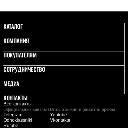
С синтетическим утеплителем
Аксессуары для спальников
Сумки и баулы
Баулы
КАТАЛОГ
Кошельки
Сумки
Гермомешки
КОМПАНИЯ
Полезные аксессуары
Книги
Еда
ПОКУПАТЕЛЯМ
Коврики
Обувь
СОТРУДНИЧЕСТВО
Женская обувь
Сапоги
Ботинки
МЕДИА
Мужская обувь
Ботинки
Кроссовки
КОНТАКТЫ
Сапоги
Все контакты
Гамаши и бахилы
Официальные каналы BASK о жизни и развитии бренда
Гамаши
Telegram
Youtube
Бахилы
Odnoklassniki
Vkontakte
Тапочки и чуни
Rutube