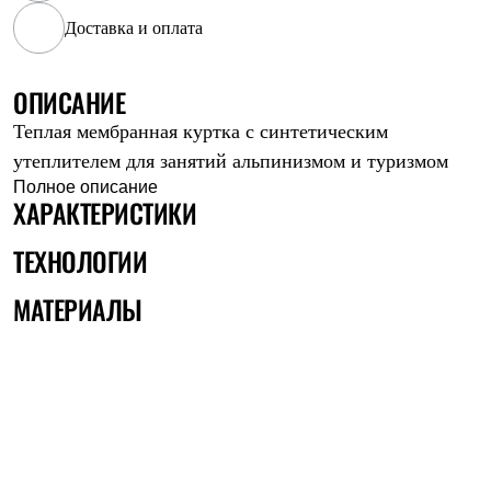
Рубашки
Доставка и оплата
Футболки
Толстовки
Брюки
ОПИСАНИЕ
Термобелье
Теплое термобелье
Теплая мембранная куртка с синтетическим
Среднее термобелье
утеплителем для занятий альпинизмом и туризмом
Легкое термобелье
Флисовая одежда
Полное описание
ХАРАКТЕРИСТИКИ
Куртки
Брюки
Детская одежда
ТЕХНОЛОГИИ
Утепленная пухом
Комбинезоны
МАТЕРИАЛЫ
Куртки
Брюки
Утепленная синтетикой
Комбинезоны
Куртки
Брюки
Лёгкая одежда
Футболки
Толстовки