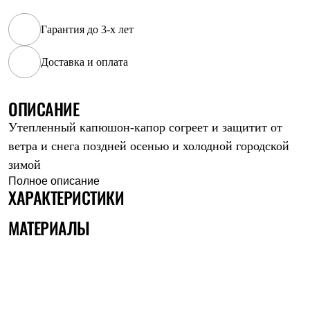
Рубашки
Футболки
Гарантия до 3-х лет
Толстовки
Брюки
Доставка и оплата
Термобелье
Теплое термобелье
Среднее термобелье
ОПИСАНИЕ
Легкое термобелье
Флисовая одежда
Утепленный капюшон-капор согреет и защитит от
Куртки
Брюки
ветра и снега поздней осенью и холодной городской
Детская одежда
зимой
Утепленная пухом
Полное описание
Комбинезоны
ХАРАКТЕРИСТИКИ
Куртки
Брюки
Утепленная синтетикой
МАТЕРИАЛЫ
Комбинезоны
Куртки
Брюки
Лёгкая одежда
Футболки
Толстовки