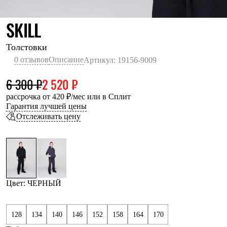
Термобелье
Теплое термобелье
ЧЕРНЫЙ
SKILL
Среднее термобелье
Легкое термобелье
Лёгкая одежда
Толстовки
Футболки
0 отзывов
Описание
Артикул: 19156-9009
Рубашки
Толстовки
6 300 ₽
2 520 ₽
Брюки
Шорты
рассрочка от 420 ₽/мес или в Сплит
Женская одежда
Гарантия лучшей цены
Утепленная пухом
Отслеживать цену
Куртки
Брюки
Жилеты
Утепленная синтетикой
Куртки
Брюки
Штормовая одежда
Цвет: ЧЕРНЫЙ
Куртки
Софтшелл одежда
Куртки
128
134
140
146
152
158
164
170
Брюки
Лёгкая одежда