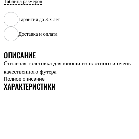
Таблица размеров
Рубашки
Футболки
Толстовки
Гарантия до 3-х лет
Брюки
Термобелье
Доставка и оплата
Теплое термобелье
Среднее термобелье
Легкое термобелье
Флисовая одежда
ОПИСАНИЕ
Куртки
Стильная толстовка для юноши из плотного и очень
Брюки
Детская одежда
качественного футера
Утепленная пухом
Полное описание
Комбинезоны
ХАРАКТЕРИСТИКИ
Куртки
Брюки
Утепленная синтетикой
Комбинезоны
Куртки
Брюки
Лёгкая одежда
Футболки
Толстовки