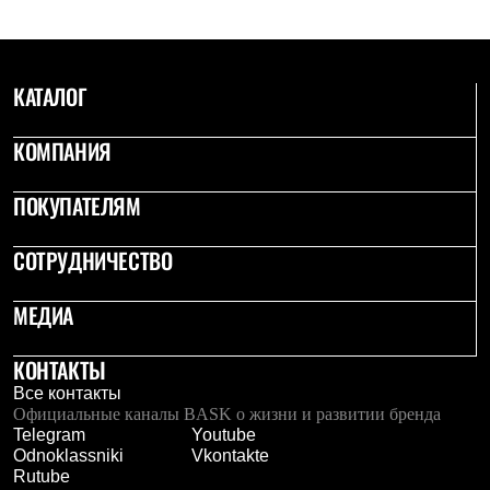
С синтетическим утеплителем
Аксессуары для спальников
Сумки и баулы
Баулы
КАТАЛОГ
Кошельки
Сумки
Гермомешки
КОМПАНИЯ
Полезные аксессуары
Книги
ПОКУПАТЕЛЯМ
Еда
Коврики
Обувь
СОТРУДНИЧЕСТВО
Женская обувь
Сапоги
Ботинки
МЕДИА
Мужская обувь
Ботинки
КОНТАКТЫ
Кроссовки
Сапоги
Все контакты
Гамаши и бахилы
Официальные каналы BASK о жизни и развитии бренда
Гамаши
Telegram
Youtube
Бахилы
Odnoklassniki
Vkontakte
Тапочки и чуни
Rutube