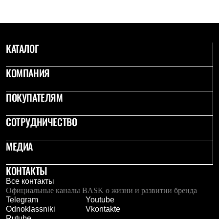
С синтетическим утеплителем
Аксессуары для спальников
Сумки и баулы
Баулы
Кошельки
КАТАЛОГ
Сумки
Гермомешки
КОМПАНИЯ
Полезные аксессуары
Книги
Еда
ПОКУПАТЕЛЯМ
Коврики
Обувь
Женская обувь
СОТРУДНИЧЕСТВО
Сапоги
Ботинки
МЕДИА
Мужская обувь
Ботинки
Кроссовки
КОНТАКТЫ
Сапоги
Все контакты
Гамаши и бахилы
Официальные каналы BASK о жизни и развитии бренда
Гамаши
Telegram
Youtube
Бахилы
Odnoklassniki
Vkontakte
Тапочки и чуни
Rutube