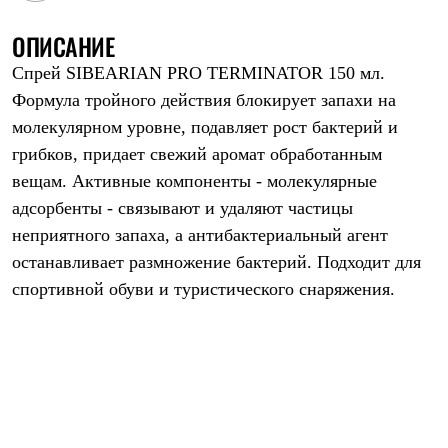
Рубашки
Футболки
ОПИСАНИЕ
Толстовки
Спрей SIBEARIAN PRO TERMINATOR 150 мл.
Брюки
Термобелье
Формула тройного действия блокирует запахи на
Теплое термобелье
молекулярном уровне, подавляет рост бактерий и
Среднее термобелье
Легкое термобелье
грибков, придает свежий аромат обработанным
Флисовая одежда
вещам. Активные компоненты - молекулярные
Куртки
Брюки
адсорбенты - связывают и удаляют частицы
Детская одежда
неприятного запаха, а антибактериальный агент
Утепленная пухом
останавливает размножение бактерий. Подходит для
Комбинезоны
Куртки
спортивной обуви и туристического снаряжения.
Брюки
Утепленная синтетикой
Комбинезоны
Куртки
Брюки
Лёгкая одежда
Футболки
Толстовки