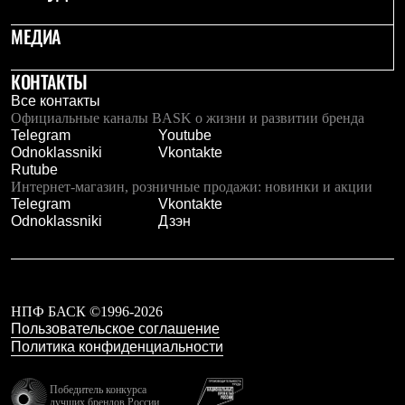
Тапочки
Чуни
МЕДИА
Уход за обувью
Аксессуары
Головные уборы
КОНТАКТЫ
Шапки
Все контакты
Балаклавы и маски
Официальные каналы BASK о жизни и развитии бренда
Кепки и бейсболки
Telegram
Youtube
Повязки
Odnoklassniki
Vkontakte
Шарфы
Rutube
Панамы
Интернет-магазин, розничные продажи: новинки и акции
Перчатки и рукавицы
Telegram
Vkontakte
Перчатки
Odnoklassniki
Дзэн
Рукавицы
Носки
Полезные аксессуары
Брелки
Ремни
Шевроны
НПФ БАСК ©1996-2026
Опушки
Пользовательское соглашение
Термоковрики
Политика конфиденциальности
Уход за одеждой
В Арктику
Победитель конкурса
Коллекции
лучших брендов России