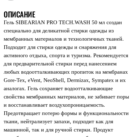
Рубашки
Футболки
ОПИСАНИЕ
Толстовки
Гель SIBEARIAN PRO TECH.WASH 50 мл создан
Брюки
Термобелье
специально для деликатной стирки одежды из
Теплое термобелье
мембранных материалов и технологичных тканей.
Среднее термобелье
Легкое термобелье
Подходит для стирки одежды и снаряжения для
Флисовая одежда
активного отдыха, спорта и туризма. Рекомендуется
Куртки
Брюки
для предварительной стирки перед нанесением
Детская одежда
любых водоотталкивающих пропиток на мембранах
Утепленная пухом
Gore-Tex, eVent, NeoShell, Dermizax, Sympatex и их
Комбинезоны
Куртки
аналогах. Гель сохраняет водоотталкивающие
Брюки
свойства мембранных материалов, не забивает поры
Утепленная синтетикой
Комбинезоны
и восстанавливает воздухопроницаемость.
Куртки
Предотвращает потерю формы и функциональности
Брюки
Лёгкая одежда
ткани, нейтрализует запахи, подходит как для
Футболки
машинной, так и для ручной стирки. Продукт
Толстовки