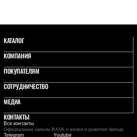
С синтетическим утеплителем
Аксессуары для спальников
Сумки и баулы
Баулы
Кошельки
Сумки
КАТАЛОГ
Гермомешки
Полезные аксессуары
Книги
КОМПАНИЯ
Еда
Коврики
Обувь
ПОКУПАТЕЛЯМ
Женская обувь
Сапоги
СОТРУДНИЧЕСТВО
Ботинки
Мужская обувь
Ботинки
МЕДИА
Кроссовки
Сапоги
Гамаши и бахилы
КОНТАКТЫ
Гамаши
Все контакты
Бахилы
Официальные каналы BASK о жизни и развитии бренда
Тапочки и чуни
Telegram
Youtube