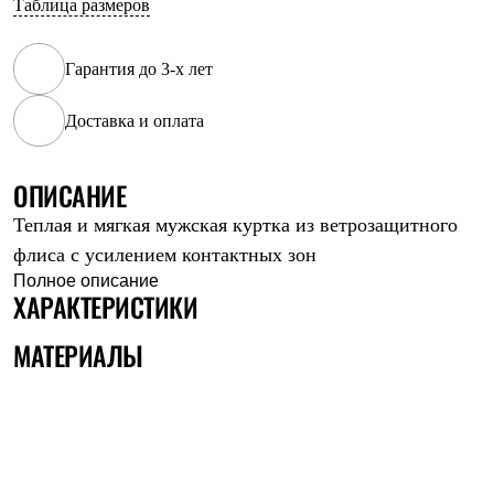
Таблица размеров
Рубашки
Футболки
Толстовки
Гарантия до 3-х лет
Брюки
Термобелье
Доставка и оплата
Теплое термобелье
Среднее термобелье
Легкое термобелье
Флисовая одежда
ОПИСАНИЕ
Куртки
Теплая и мягкая мужская куртка из ветрозащитного
Брюки
Детская одежда
флиса с усилением контактных зон
Утепленная пухом
Полное описание
Комбинезоны
ХАРАКТЕРИСТИКИ
Куртки
Брюки
МАТЕРИАЛЫ
Утепленная синтетикой
Комбинезоны
Куртки
Брюки
Лёгкая одежда
Футболки
Толстовки