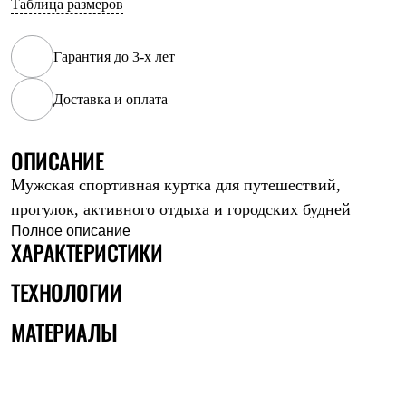
Таблица размеров
Рубашки
Футболки
Толстовки
Гарантия до 3-х лет
Брюки
Термобелье
Доставка и оплата
Теплое термобелье
Среднее термобелье
Легкое термобелье
Флисовая одежда
ОПИСАНИЕ
Куртки
Мужская спортивная куртка для путешествий,
Брюки
Детская одежда
прогулок, активного отдыха и городских будней
Утепленная пухом
Полное описание
Комбинезоны
ХАРАКТЕРИСТИКИ
Куртки
Брюки
ТЕХНОЛОГИИ
Утепленная синтетикой
Комбинезоны
МАТЕРИАЛЫ
Куртки
Брюки
Лёгкая одежда
Футболки
Толстовки