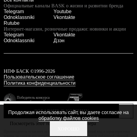
Тапочки
Официальные каналы BASK о жизни и развитии бренда
Чуни
Telegram
Youtube
Уход за обувью
Odnoklassniki
Vkontakte
Аксессуары
Rutube
Головные уборы
Интернет-магазин, розничные продажи: новинки и акции
Шапки
Telegram
Vkontakte
Балаклавы и маски
Odnoklassniki
Дзэн
Кепки и бейсболки
Повязки
Шарфы
Панамы
Перчатки и рукавицы
Перчатки
НПФ БАСК ©1996-2026
Рукавицы
Пользовательское соглашение
Носки
Политика конфиденциальности
Полезные аксессуары
Брелки
Победитель конкурса
Ремни
лучших брендов России
Шевроны
резидент технопарка
Опушки
ДОБАВИТЬ В КОРЗИНУ
Продолжая использовать сайт, вы даете согласие на
Калибр
Термоковрики
обработку файлов cookies
Уход за одеждой
Посмотреть этот товар в каталоге дилера
В Арктику
Сделано в Braind
ХОРОШО
Производитель оставляет за собой право изменять внешний вид и характеристики
Коллекции
товара, не снижая его потребительских свойств. Не является публичной офертой.