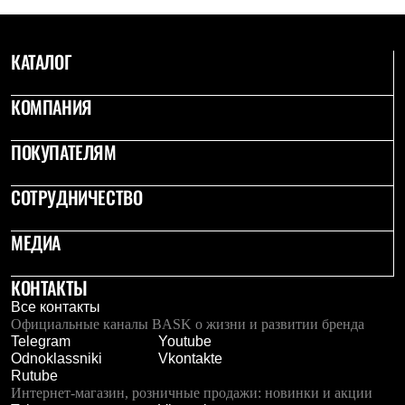
С синтетическим утеплителем
Аксессуары для спальников
Сумки и баулы
КАТАЛОГ
Баулы
Кошельки
Сумки
КОМПАНИЯ
Гермомешки
Полезные аксессуары
ПОКУПАТЕЛЯМ
Книги
Еда
Коврики
СОТРУДНИЧЕСТВО
Обувь
Женская обувь
Сапоги
МЕДИА
Ботинки
Мужская обувь
КОНТАКТЫ
Ботинки
Кроссовки
Все контакты
Сапоги
Официальные каналы BASK о жизни и развитии бренда
Гамаши и бахилы
Telegram
Youtube
Гамаши
Odnoklassniki
Vkontakte
Бахилы
Rutube
Тапочки и чуни
Интернет-магазин, розничные продажи: новинки и акции