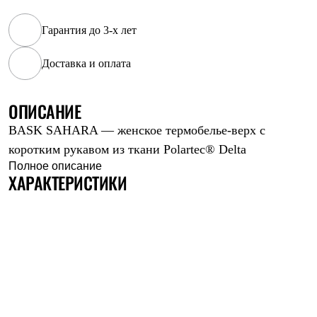
Рубашки
Футболки
Гарантия до 3-х лет
Толстовки
Брюки
Доставка и оплата
Термобелье
Теплое термобелье
Среднее термобелье
ОПИСАНИЕ
Легкое термобелье
Флисовая одежда
BASK SAHARA — женское термобелье-верх с
Куртки
Брюки
коротким рукавом из ткани Polartec® Delta
Детская одежда
Полное описание
Утепленная пухом
ХАРАКТЕРИСТИКИ
Комбинезоны
Куртки
Брюки
Утепленная синтетикой
Комбинезоны
Куртки
Брюки
Лёгкая одежда
Футболки
Толстовки