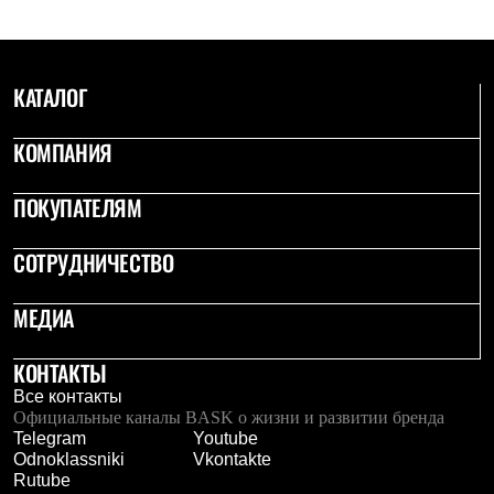
С синтетическим утеплителем
Аксессуары для спальников
Сумки и баулы
Баулы
КАТАЛОГ
Кошельки
Сумки
Гермомешки
КОМПАНИЯ
Полезные аксессуары
Книги
ПОКУПАТЕЛЯМ
Еда
Коврики
Обувь
СОТРУДНИЧЕСТВО
Женская обувь
Сапоги
Ботинки
МЕДИА
Мужская обувь
Ботинки
КОНТАКТЫ
Кроссовки
Сапоги
Все контакты
Гамаши и бахилы
Официальные каналы BASK о жизни и развитии бренда
Гамаши
Telegram
Youtube
Бахилы
Odnoklassniki
Vkontakte
Тапочки и чуни
Rutube