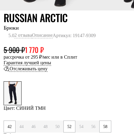
Термобелье
Теплое термобелье
СИНИЙ ТМН
RUSSIAN ARCTIC
Среднее термобелье
Легкое термобелье
Лёгкая одежда
Брюки
Футболки
2 отзыва
Описание
5.0
Артикул: 19147-9309
Рубашки
Толстовки
5 900 ₽
1 770 ₽
Брюки
Шорты
рассрочка от 295 ₽/мес или в Сплит
Женская одежда
Гарантия лучшей цены
Утепленная пухом
Отслеживать цену
Куртки
Брюки
Жилеты
Утепленная синтетикой
Куртки
Брюки
Штормовая одежда
Цвет: СИНИЙ ТМН
Куртки
Софтшелл одежда
Куртки
42
44
46
48
50
52
54
56
58
Брюки
Лёгкая одежда