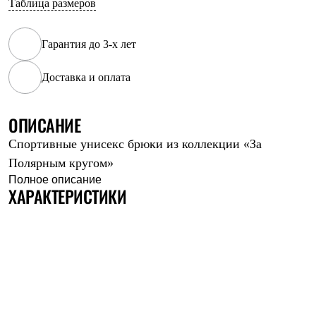
Таблица размеров
Рубашки
Футболки
Толстовки
Гарантия до 3-х лет
Брюки
Термобелье
Доставка и оплата
Теплое термобелье
Среднее термобелье
Легкое термобелье
Флисовая одежда
ОПИСАНИЕ
Куртки
Спортивные унисекс брюки из коллекции «За
Брюки
Детская одежда
Полярным кругом»
Утепленная пухом
Полное описание
Комбинезоны
ХАРАКТЕРИСТИКИ
Куртки
Брюки
Утепленная синтетикой
Комбинезоны
Куртки
Брюки
Лёгкая одежда
Футболки
Толстовки