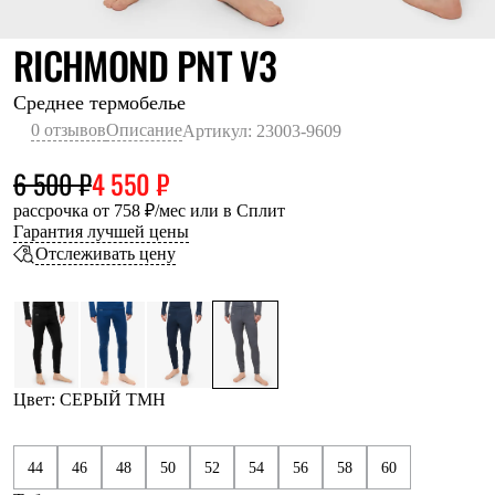
Термобелье
Теплое термобелье
СЕРЫЙ ТМН
RICHMOND PNT V3
Среднее термобелье
Легкое термобелье
Лёгкая одежда
Среднее термобелье
Футболки
0 отзывов
Описание
Артикул: 23003-9609
Рубашки
Толстовки
6 500 ₽
4 550 ₽
Брюки
Шорты
рассрочка от 758 ₽/мес или в Сплит
Женская одежда
Гарантия лучшей цены
Утепленная пухом
Отслеживать цену
Куртки
Брюки
Жилеты
Утепленная синтетикой
Куртки
Брюки
Штормовая одежда
Цвет: СЕРЫЙ ТМН
Куртки
Софтшелл одежда
Куртки
44
46
48
50
52
54
56
58
60
Брюки
Лёгкая одежда