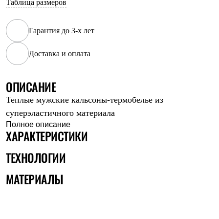
Таблица размеров
Рубашки
Футболки
Толстовки
Гарантия до 3-х лет
Брюки
Термобелье
Доставка и оплата
Теплое термобелье
Среднее термобелье
Легкое термобелье
Флисовая одежда
ОПИСАНИЕ
Куртки
Теплые мужские кальсоны-термобелье из
Брюки
Детская одежда
суперэластичного материала
Утепленная пухом
Полное описание
Комбинезоны
ХАРАКТЕРИСТИКИ
Куртки
Брюки
ТЕХНОЛОГИИ
Утепленная синтетикой
Комбинезоны
МАТЕРИАЛЫ
Куртки
Брюки
Лёгкая одежда
Футболки
Толстовки