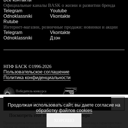
Тапочки
Официальные каналы BASK о жизни и развитии бренда
Чуни
Telegram
Youtube
Уход за обувью
Odnoklassniki
Vkontakte
Аксессуары
Rutube
Головные уборы
Интернет-магазин, розничные продажи: новинки и акции
Шапки
Telegram
Vkontakte
Балаклавы и маски
Odnoklassniki
Дзэн
Кепки и бейсболки
Повязки
Шарфы
Панамы
Перчатки и рукавицы
Перчатки
НПФ БАСК ©1996-2026
Рукавицы
Пользовательское соглашение
Носки
Политика конфиденциальности
Полезные аксессуары
Брелки
Победитель конкурса
Ремни
лучших брендов России
Шевроны
резидент технопарка
Опушки
ДОБАВИТЬ В КОРЗИНУ
Продолжая использовать сайт, вы даете согласие на
Калибр
Термоковрики
обработку файлов cookies
Уход за одеждой
Посмотреть этот товар в каталоге дилера
В Арктику
Сделано в Braind
ХОРОШО
Производитель оставляет за собой право изменять внешний вид и характеристики
Коллекции
товара, не снижая его потребительских свойств. Не является публичной офертой.