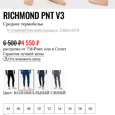
Термобелье
Теплое термобелье
КОЛОНИАЛЬН
RICHMOND PNT V3
Среднее термобелье
Легкое термобелье
Лёгкая одежда
Среднее термобелье
Футболки
0 отзывов
Описание
Артикул: 23003-9378
Рубашки
Толстовки
6 500 ₽
4 550 ₽
Брюки
Шорты
рассрочка от 758 ₽/мес или в Сплит
Женская одежда
Гарантия лучшей цены
Утепленная пухом
Отслеживать цену
Куртки
Брюки
Жилеты
Утепленная синтетикой
Куртки
Брюки
Штормовая одежда
Цвет: КОЛОНИАЛЬНЫЙ СИНИЙ
Куртки
Софтшелл одежда
Куртки
44
46
48
50
52
54
56
58
60
Брюки
Лёгкая одежда