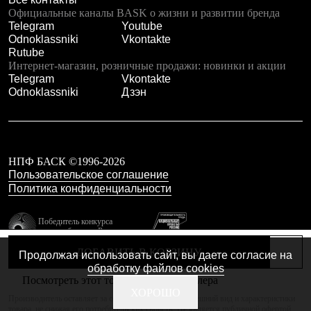
Тапочки
Официальные каналы BASK о жизни и развитии бренда
Чуни
Telegram
Youtube
Уход за обувью
Odnoklassniki
Vkontakte
Аксессуары
Rutube
Головные уборы
Интернет-магазин, розничные продажи: новинки и акции
Шапки
Telegram
Vkontakte
Балаклавы и маски
Odnoklassniki
Дзэн
Кепки и бейсболки
Повязки
Шарфы
Панамы
Перчатки и рукавицы
Перчатки
НПФ БАСК ©1996-2026
Рукавицы
Пользовательское соглашение
Носки
Политика конфиденциальности
Полезные аксессуары
Брелки
Победитель конкурса
Ремни
лучших брендов России
Шевроны
резидент технопарка
Опушки
ДОБАВИТЬ В КОРЗИНУ
Продолжая использовать сайт, вы даете согласие на
Калибр
Термоковрики
обработку файлов cookies
Уход за одеждой
Посмотреть этот товар в каталоге дилера
В Арктику
Сделано в Braind
ХОРОШО
Производитель оставляет за собой право изменять внешний вид и характеристики
Коллекции
товара, не снижая его потребительских свойств. Не является публичной офертой.