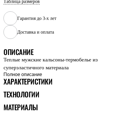
Таблица размеров
Рубашки
Футболки
Толстовки
Гарантия до 3-х лет
Брюки
Термобелье
Доставка и оплата
Теплое термобелье
Среднее термобелье
Легкое термобелье
Флисовая одежда
ОПИСАНИЕ
Куртки
Теплые мужские кальсоны-термобелье из
Брюки
Детская одежда
суперэластичного материала
Утепленная пухом
Полное описание
Комбинезоны
ХАРАКТЕРИСТИКИ
Куртки
Брюки
ТЕХНОЛОГИИ
Утепленная синтетикой
Комбинезоны
МАТЕРИАЛЫ
Куртки
Брюки
Лёгкая одежда
Футболки
Толстовки