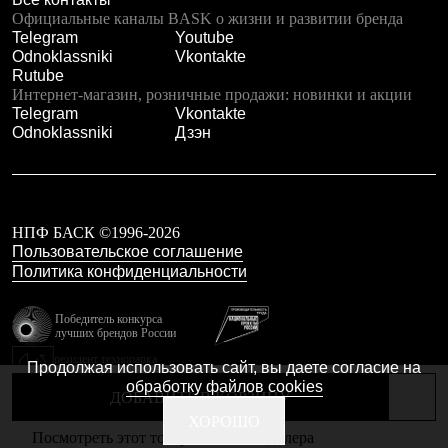
Тапочки
Официальные каналы BASK о жизни и развитии бренда
Чуни
Telegram
Youtube
Уход за обувью
Odnoklassniki
Vkontakte
Аксессуары
Rutube
Головные уборы
Интернет-магазин, розничные продажи: новинки и акции
Шапки
Telegram
Vkontakte
Балаклавы и маски
Odnoklassniki
Дзэн
Кепки и бейсболки
Повязки
Шарфы
Панамы
Перчатки и рукавицы
Перчатки
НПФ БАСК ©1996-2026
Рукавицы
Пользовательское соглашение
Носки
Политика конфиденциальности
Полезные аксессуары
Брелки
Победитель конкурса
Ремни
лучших брендов России
Шевроны
резидент технопарка
Опушки
Продолжая использовать сайт, вы даете согласие на
Калибр
Термоковрики
обработку файлов cookies
ДОБАВИТЬ В КОРЗИНУ
Уход за одеждой
В Арктику
Сделано в Braind
ХОРОШО
Посмотреть этот товар в каталоге дилера
Коллекции