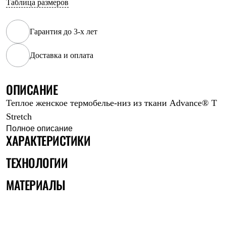
Таблица размеров
Рубашки
Футболки
Толстовки
Гарантия до 3-х лет
Брюки
Термобелье
Доставка и оплата
Теплое термобелье
Среднее термобелье
Легкое термобелье
Флисовая одежда
ОПИСАНИЕ
Куртки
Теплое женское термобелье-низ из ткани Advance® T
Брюки
Детская одежда
Stretch
Утепленная пухом
Полное описание
Комбинезоны
ХАРАКТЕРИСТИКИ
Куртки
Брюки
ТЕХНОЛОГИИ
Утепленная синтетикой
Комбинезоны
МАТЕРИАЛЫ
Куртки
Брюки
Лёгкая одежда
Футболки
Толстовки