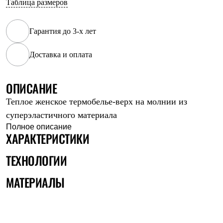
Таблица размеров
Рубашки
Футболки
Толстовки
Гарантия до 3-х лет
Брюки
Термобелье
Доставка и оплата
Теплое термобелье
Среднее термобелье
Легкое термобелье
Флисовая одежда
ОПИСАНИЕ
Куртки
Теплое женское термобелье-верх на молнии из
Брюки
Детская одежда
суперэластичного материала
Утепленная пухом
Полное описание
Комбинезоны
ХАРАКТЕРИСТИКИ
Куртки
Брюки
ТЕХНОЛОГИИ
Утепленная синтетикой
Комбинезоны
МАТЕРИАЛЫ
Куртки
Брюки
Лёгкая одежда
Футболки
Толстовки