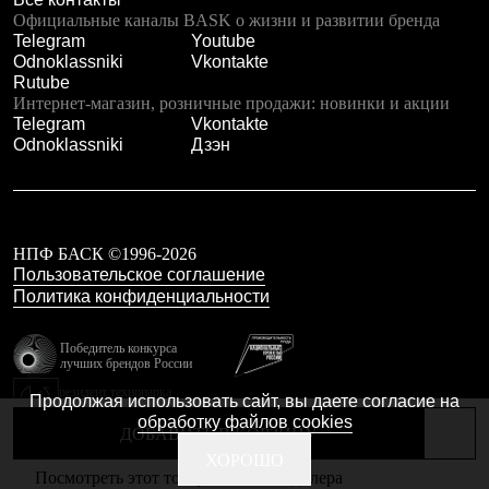
Тапочки
Официальные каналы BASK о жизни и развитии бренда
Чуни
Telegram
Youtube
Уход за обувью
Odnoklassniki
Vkontakte
Аксессуары
Rutube
Головные уборы
Интернет-магазин, розничные продажи: новинки и акции
Шапки
Telegram
Vkontakte
Балаклавы и маски
Odnoklassniki
Дзэн
Кепки и бейсболки
Повязки
Шарфы
Панамы
Перчатки и рукавицы
Перчатки
НПФ БАСК ©1996-2026
Рукавицы
Пользовательское соглашение
Носки
Политика конфиденциальности
Полезные аксессуары
Брелки
Победитель конкурса
Ремни
лучших брендов России
Шевроны
резидент технопарка
Опушки
Продолжая использовать сайт, вы даете согласие на
Калибр
Термоковрики
обработку файлов cookies
ДОБАВИТЬ В КОРЗИНУ
Уход за одеждой
В Арктику
Сделано в Braind
ХОРОШО
Посмотреть этот товар в каталоге дилера
Коллекции