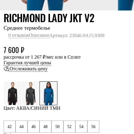
Термобелье
Теплое термобелье
АКВА/СИ
RICHMOND LADY JKT V2
Среднее термобелье
Легкое термобелье
Лёгкая одежда
Среднее термобелье
Футболки
0 отзывов
Описание
Артикул: 23046-9A15.9309
Рубашки
Толстовки
7 600 ₽
Брюки
Шорты
рассрочка от 1 267 ₽/мес или в Сплит
Женская одежда
Гарантия лучшей цены
Утепленная пухом
Отслеживать цену
Куртки
Брюки
Жилеты
Утепленная синтетикой
Куртки
Брюки
Штормовая одежда
Цвет: АКВА/СИНИЙ ТМН
Куртки
Софтшелл одежда
Куртки
42
44
46
48
50
52
54
56
Брюки
Лёгкая одежда