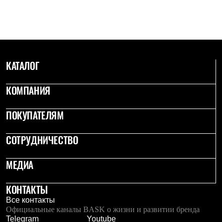
С синтетическим утеплителем
Аксессуары для спальников
Сумки и баулы
Баулы
Кошельки
Сумки
КАТАЛОГ
Гермомешки
Полезные аксессуары
Книги
КОМПАНИЯ
Еда
Коврики
Обувь
ПОКУПАТЕЛЯМ
Женская обувь
Сапоги
СОТРУДНИЧЕСТВО
Ботинки
Мужская обувь
Ботинки
МЕДИА
Кроссовки
Сапоги
Гамаши и бахилы
КОНТАКТЫ
Гамаши
Все контакты
Бахилы
Официальные каналы BASK о жизни и развитии бренда
Тапочки и чуни
Telegram
Youtube