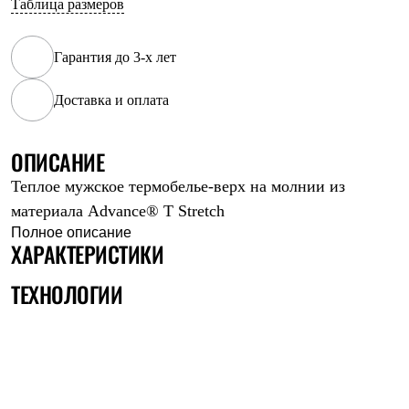
Таблица размеров
Рубашки
Футболки
Толстовки
Гарантия до 3-х лет
Брюки
Термобелье
Доставка и оплата
Теплое термобелье
Среднее термобелье
Легкое термобелье
Флисовая одежда
ОПИСАНИЕ
Куртки
Теплое мужское термобелье-верх на молнии из
Брюки
Детская одежда
материала Advance® T Stretch
Утепленная пухом
Полное описание
Комбинезоны
ХАРАКТЕРИСТИКИ
Куртки
Брюки
ТЕХНОЛОГИИ
Утепленная синтетикой
Комбинезоны
Куртки
Брюки
Лёгкая одежда
Футболки
Толстовки