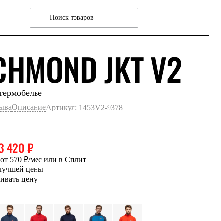
КО
CHMOND JKT V2
термобелье
зыва
Описание
Артикул: 1453V2-9378
3 420 ₽
 от 570 ₽/мес или в Сплит
 лучшей цены
ивать цену