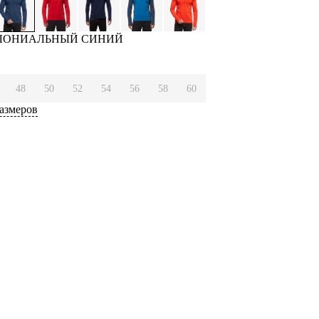
ОЛОНИАЛЬНЫЙ СИНИЙ
48
50
52
54
56
58
60
азмеров