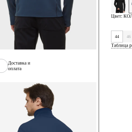
Цвет: К
44
46
Таблица р
Доставка и
оплата