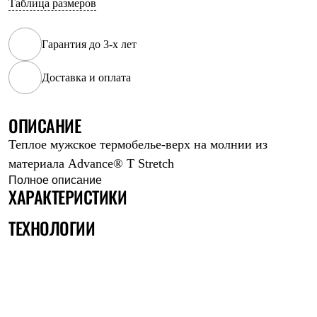
Таблица размеров
Рубашки
Футболки
Толстовки
Гарантия до 3-х лет
Брюки
Термобелье
Доставка и оплата
Теплое термобелье
Среднее термобелье
Легкое термобелье
Флисовая одежда
ОПИСАНИЕ
Куртки
Теплое мужское термобелье-верх на молнии из
Брюки
Детская одежда
материала Advance® T Stretch
Утепленная пухом
Полное описание
Комбинезоны
ХАРАКТЕРИСТИКИ
Куртки
Брюки
ТЕХНОЛОГИИ
Утепленная синтетикой
Комбинезоны
Куртки
Брюки
Лёгкая одежда
Футболки
Толстовки