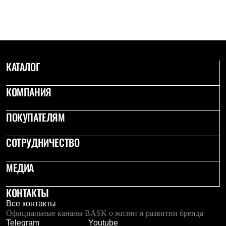
С синтетическим утеплителем
Аксессуары для спальников
Сумки и баулы
Баулы
Кошельки
Сумки
КАТАЛОГ
Гермомешки
Полезные аксессуары
Книги
КОМПАНИЯ
Еда
Коврики
Обувь
ПОКУПАТЕЛЯМ
Женская обувь
Сапоги
СОТРУДНИЧЕСТВО
Ботинки
Мужская обувь
Ботинки
МЕДИА
Кроссовки
Сапоги
Гамаши и бахилы
КОНТАКТЫ
Гамаши
Все контакты
Бахилы
Официальные каналы BASK о жизни и развитии бренда
Тапочки и чуни
Telegram
Youtube