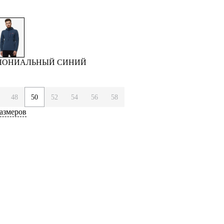
ОЛОНИАЛЬНЫЙ СИНИЙ
48
50
52
54
56
58
азмеров