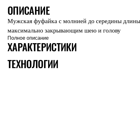
ОПИСАНИЕ
Комбинированные
С синтетическим утеплителем
Аксессуары для спальников
Мужская фуфайка с молнией до середины длины
Сумки и баулы
Баулы
максимально закрывающим шею и голову
Кошельки
Полное описание
Сумки
ХАРАКТЕРИСТИКИ
Гермомешки
Полезные аксессуары
ТЕХНОЛОГИИ
Книги
Еда
Коврики
Обувь
Женская обувь
Сапоги
Ботинки
Мужская обувь
Ботинки
Кроссовки
Сапоги
Гамаши и бахилы
Гамаши
Бахилы