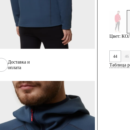
Цвет: К
44
46
Доставка и
Таблица р
оплата