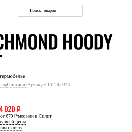
CHMOND HOODY
КОЛОНИАЛЬНЫЙ
T
термобелье
зыва
Описание
Артикул: 19126-9378
4 020 ₽
 от 670 ₽/мес или в Сплит
 лучшей цены
ивать цену