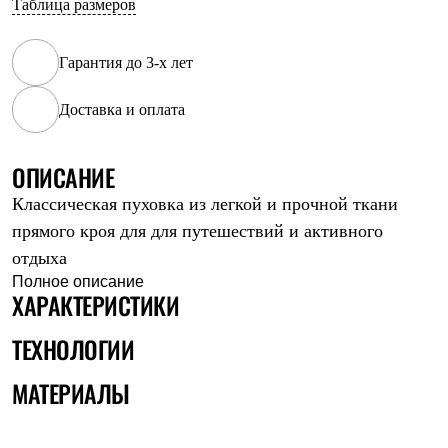
Таблица размеров
Рубашки
Футболки
Толстовки
Гарантия до 3-х лет
Брюки
Термобелье
Доставка и оплата
Теплое термобелье
Среднее термобелье
Легкое термобелье
Флисовая одежда
ОПИСАНИЕ
Куртки
Классическая пуховка из легкой и прочной ткани
Брюки
Детская одежда
прямого кроя для для путешествий и активного
Утепленная пухом
отдыха
Комбинезоны
Куртки
Полное описание
ХАРАКТЕРИСТИКИ
Брюки
Утепленная синтетикой
Комбинезоны
ТЕХНОЛОГИИ
Куртки
Брюки
МАТЕРИАЛЫ
Лёгкая одежда
Футболки
Толстовки