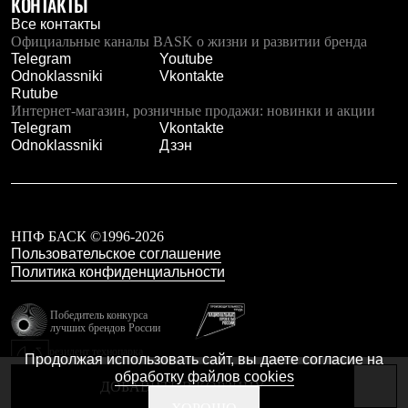
КОНТАКТЫ
Тапочки
Чуни
Все контакты
Уход за обувью
Официальные каналы BASK о жизни и развитии бренда
Аксессуары
Telegram
Youtube
Головные уборы
Odnoklassniki
Vkontakte
Шапки
Rutube
Балаклавы и маски
Интернет-магазин, розничные продажи: новинки и акции
Кепки и бейсболки
Telegram
Vkontakte
Повязки
Odnoklassniki
Дзэн
Шарфы
Панамы
Перчатки и рукавицы
Перчатки
Рукавицы
НПФ БАСК ©1996-2026
Носки
Пользовательское соглашение
Полезные аксессуары
Политика конфиденциальности
Брелки
Ремни
Шевроны
Победитель конкурса
лучших брендов России
Опушки
Термоковрики
резидент технопарка
Продолжая использовать сайт, вы даете согласие на
Уход за одеждой
Калибр
обработку файлов cookies
В Арктику
ДОБАВИТЬ В КОРЗИНУ
Коллекции
Сделано в Braind